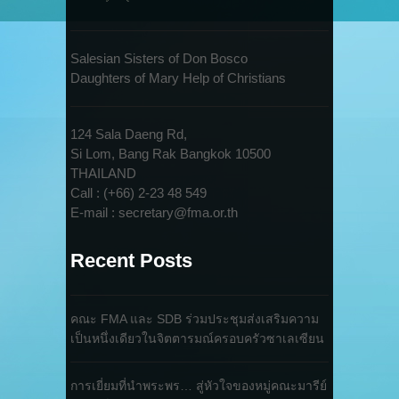
Salesian Sisters of Don Bosco
Daughters of Mary Help of Christians
124 Sala Daeng Rd,
Si Lom, Bang Rak Bangkok 10500
THAILAND
Call : (+66) 2-23 48 549
E-mail : secretary@fma.or.th
Recent Posts
คณะ FMA และ SDB ร่วมประชุมส่งเสริมความ
เป็นหนึ่งเดียวในจิตตารมณ์ครอบครัวซาเลเซียน
การเยี่ยมที่นำพระพร… สู่หัวใจของหมู่คณะมารีย์