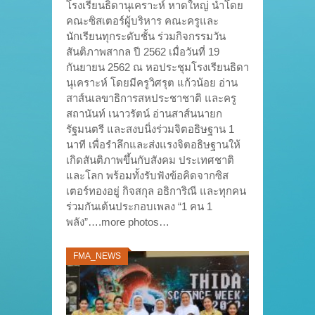
โรงเรียนธิดานุเคราะห์ หาดใหญ่ นำโดย
คณะซิสเตอร์ผู้บริหาร คณะครูและ
นักเรียนทุกระดับชั้น ร่วมกิจกรรมวัน
สันติภาพสากล ปี 2562 เมื่อวันที่ 19
กันยายน 2562 ณ หอประชุมโรงเรียนธิดา
นุเคราะห์ โดยมีครูวิศรุต แก้วน้อย อ่าน
สาส์นเลขาธิการสหประชาชาติ และครู
สถานันท์ เนาวรัตน์ อ่านสาส์นนายก
รัฐมนตรี และสงบนิ่งร่วมจิตอธิษฐาน 1
นาที เพื่อรำลึกและส่งแรงจิตอธิษฐานให้
เกิดสันติภาพขึ้นกับสังคม ประเทศชาติ
และโลก พร้อมทั้งรับฟังข้อคิดจากซิส
เตอร์ทองอยู่ กิจสกุล อธิการิณี และทุกคน
ร่วมกันเต้นประกอบเพลง “1 คน 1
พลัง”….more photos…
FMA_NEWS