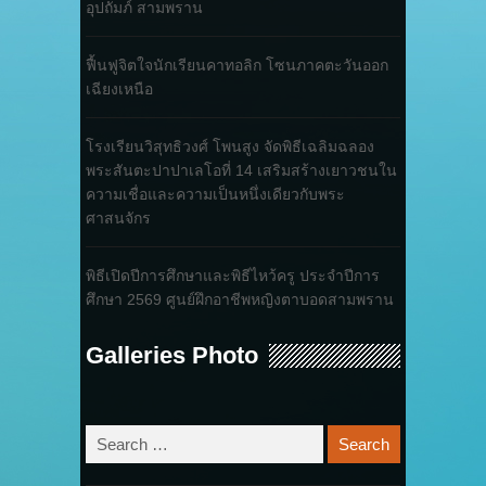
อุปถัมภ์ สามพราน
ฟื้นฟูจิตใจนักเรียนคาทอลิก โซนภาคตะวันออก
เฉียงเหนือ
โรงเรียนวิสุทธิวงศ์ โพนสูง จัดพิธีเฉลิมฉลอง
พระสันตะปาปาเลโอที่ 14 เสริมสร้างเยาวชนใน
ความเชื่อและความเป็นหนึ่งเดียวกับพระ
ศาสนจักร
พิธีเปิดปีการศึกษาและพิธีไหว้ครู ประจำปีการ
ศึกษา 2569 ศูนย์ฝึกอาชีพหญิงตาบอดสามพราน
Galleries Photo