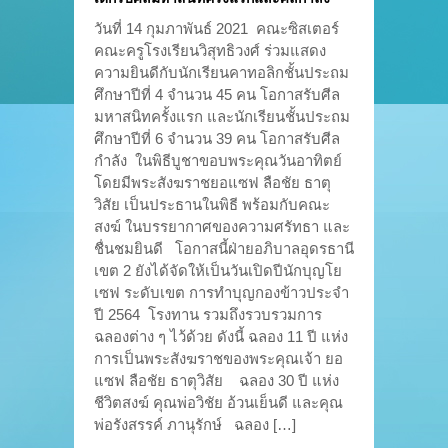
วันที่ 14 กุมภาพันธ์ 2021 คณะซิสเตอร์
คณะครูโรงเรียนวิสุทธิวงศ์ ร่วมแสดง
ความยินดีกับนักเรียนคาทอลิกชั้นประถม
ศึกษาปีที่ 4 จำนวน 45 คน โอกาสรับศีล
มหาสนิทครั้งแรก และนักเรียนชั้นประถม
ศึกษาปีที่ 6 จำนวน 39 คน โอกาสรับศีล
กำลัง ในพิธีบูชาขอบพระคุณวันอาทิตย์
โดยมีพระสังฆราชยอแซฟ ลือชัย ธาตุ
วิสัย เป็นประธานในพิธี พร้อมกับคณะ
สงฆ์ ในบรรยากาศของความศรัทธา และ
ชื่นชมยินดี โอกาสนี้ฝ่ายอภิบาลอุดรธานี
เขต 2 ยังได้จัดให้เป็นวันเปิดปีนักบุญโย
เซฟ ระดับเขต การทำบุญกองข้าวประจำ
ปี 2564 โรงทาน รวมถึงรวบรวมการ
ฉลองต่าง ๆ ไว้ด้วย ดังนี้ ฉลอง 11 ปี แห่ง
การเป็นพระสังฆราชของพระคุณเจ้า ยอ
แซฟ ลือชัย ธาตุวิสัย ฉลอง 30 ปี แห่ง
ชีวิตสงฆ์ คุณพ่อวิชัย อ้วนเย็นดี และคุณ
พ่อรังสรรค์ ภานุรักษ์ ฉลอง […]