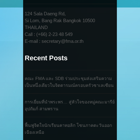
124 Sala Daeng Rd,
Si Lom, Bang Rak Bangkok 10500
THAILAND
Call : (+66) 2-23 48 549
E-mail : secretary@fma.or.th
Recent Posts
คณะ FMA และ SDB ร่วมประชุมส่งเสริมความ
เป็นหนึ่งเดียวในจิตตารมณ์ครอบครัวซาเลเซียน
การเยี่ยมที่นำพระพร… สู่หัวใจของหมู่คณะมารีย์
อุปถัมภ์ สามพราน
ฟื้นฟูจิตใจนักเรียนคาทอลิก โซนภาคตะวันออก
เฉียงเหนือ