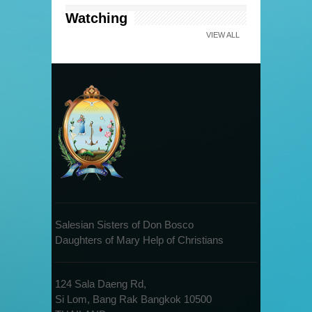
Watching
VIEW ALL
Salesian Sisters of Don Bosco
Daughters of Mary Help of Christians
124 Sala Daeng Rd,
Si Lom, Bang Rak Bangkok 10500