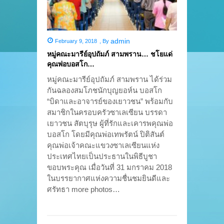
admin
February 9, 2018
,
By
หมู่คณะมารีย์อุปถัมภ์ สามพราน… ชโยแด่
คุณพ่อบอสโก…
หมู่คณะมารีย์อุปถัมภ์ สามพราน ได้ร่วม
กันฉลองสมโภชนักบุญยอห์น บอสโก
“บิดาและอาจารย์ของเยาวชน” พร้อมกับ
สมาชิกในครอบครัวซาเลเซียน บรรดา
เยาวชน สัตบุรุษ ผู้ที่รักและเคารพคุณพ่อ
บอสโก โดยมีคุณพ่อเทพรัตน์ ปิติสันต์
คุณพ่อเจ้าคณะแขวงซาเลเซียนแห่ง
ประเทศไทยเป็นประธานในพิธีบูชา
ขอบพระคุณ เมื่อวันที่ 31 มกราคม 2018
ในบรรยากาศแห่งความชื่นชมยินดีและ
ศรัทธา more photos…