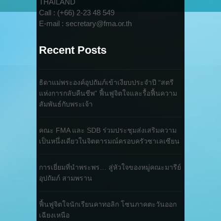
THAILAND
Call : (+66) 2-23 48 549
E-mail : secretary@fma.or.th
Recent Posts
ธิดาแม่พระองค์อุปถัมภ์เข้าเงียบประจำปี “สตรี
แห่งการกลับคืนชีพ” ฟื้นฟูจิตใจและรื้อฟื้นความ
สัมพันธ์กับพระเจ้า
คณะ FMA และ SDB ร่วมประชุมส่งเสริมความ
เป็นหนึ่งเดียวในจิตตารมณ์ครอบครัวซาเลเซียน
การเยี่ยมที่นำพระพร… สู่หัวใจของหมู่คณะมารีย์
อุปถัมภ์ สามพราน
ฟื้นฟูจิตใจนักเรียนคาทอลิก โซนภาคตะวันออก
เฉียงเหนือ