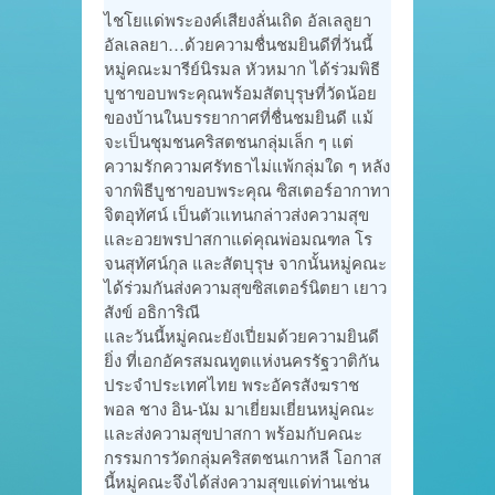
ไชโยแด่พระองค์เสียงลั่นเถิด อัลเลลูยา
อัลเลลยา…ด้วยความชื่นชมยินดีที่วันนี้
หมู่คณะมารีย์นิรมล หัวหมาก ได้ร่วมพิธี
บูชาขอบพระคุณพร้อมสัตบุรุษที่วัดน้อย
ของบ้านในบรรยากาศที่ชื่นชมยินดี แม้
จะเป็นชุมชนคริสตชนกลุ่มเล็ก ๆ แต่
ความรักความศรัทธาไม่แพ้กลุ่มใด ๆ หลัง
จากพิธีบูชาขอบพระคุณ ซิสเตอร์อากาทา
จิตอุทัศน์ เป็นตัวแทนกล่าวส่งความสุข
และอวยพรปาสกาแด่คุณพ่อมณฑล โร
จนสุทัศน์กุล และสัตบุรุษ จากนั้นหมู่คณะ
ได้ร่วมกันส่งความสุขซิสเตอร์นิตยา เยาว
สังข์ อธิการิณี
และวันนี้หมู่คณะยังเปี่ยมด้วยความยินดี
ยิ่ง ที่เอกอัครสมณทูตแห่งนครรัฐวาติกัน
ประจำประเทศไทย พระอัครสังฆราช
พอล ชาง อิน-นัม มาเยี่ยมเยี่ยนหมู่คณะ
และส่งความสุขปาสกา พร้อมกับคณะ
กรรมการวัดกลุ่มคริสตชนเกาหลี โอกาส
นี้หมู่คณะจึงได้ส่งความสุขแด่ท่านเช่น