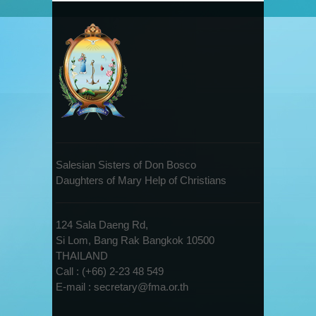
Salesian Sisters of Don Bosco
Daughters of Mary Help of Christians
124 Sala Daeng Rd,
Si Lom, Bang Rak Bangkok 10500
THAILAND
Call : (+66) 2-23 48 549
E-mail : secretary@fma.or.th