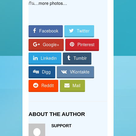
กัน
…more photos…
Facebook
Twitter
Google+
Pinterest
Linkedin
Tumblr
Digg
VKontakte
Reddit
Mail
ABOUT THE AUTHOR
SUPPORT