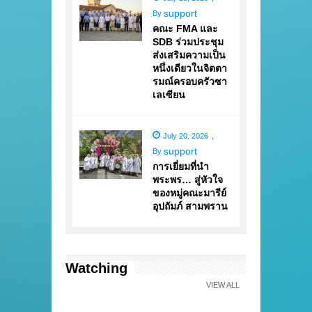
support
By
คณะ FMA และ
SDB ร่วมประชุม
ส่งเสริมความเป็น
หนึ่งเดียวในจิตตา
รมณ์ครอบครัวซา
เลเซียน
July 20, 2026
,
support
By
การเยี่ยมที่นำ
พระพร… สู่หัวใจ
ของหมู่คณะมารีย์
อุปถัมภ์ สามพราน
Watching
VIEW ALL