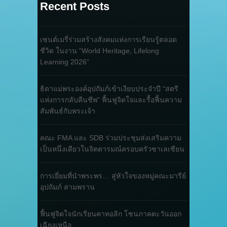
Recent Posts
เซนต์เมรี่ร่วมสร้างสังคมแห่งการเรียนรู้ตลอด
ชีวิต ในงาน “World Heritage, Lifelong
Learning 2026”
ธิดาแม่พระองค์อุปถัมภ์เข้าเงียบประจำปี “สตรี
แห่งการกลับคืนชีพ” ฟื้นฟูจิตใจและรื้อฟื้นความ
สัมพันธ์กับพระเจ้า
คณะ FMA และ SDB ร่วมประชุมส่งเสริมความ
เป็นหนึ่งเดียวในจิตตารมณ์ครอบครัวซาเลเซียน
การเยี่ยมที่นำพระพร… สู่หัวใจของหมู่คณะมารีย์
อุปถัมภ์ สามพราน
ฟื้นฟูจิตใจนักเรียนคาทอลิก โซนภาคตะวันออก
เฉียงเหนือ