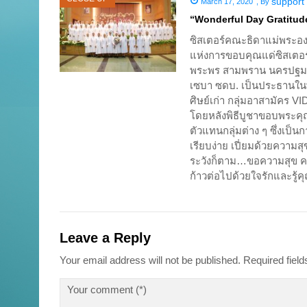
support
March 17, 2020
,
By
“Wonderful Day Gratitud
ซิสเตอร์คณะธิดาแม่พระองค
แห่งการขอบคุณแด่ซิสเตอร์น
พระพร สามพราน นครปฐม ในห
เซบา ซดบ. เป็นประธานในพิ
ศิษย์เก่า กลุ่มอาสามัคร
โดยหลังพิธีบูชาขอบพระคุ
ตัวแทนกลุ่มต่าง ๆ ซึ่งเป
เรียบง่าย เปี่ยมด้วยความส
ระวังก็ตาม…ขอความสุข คว
ก้าวต่อไปด้วยใจรักและรู
Leave a Reply
Your email address will not be published.
Required fiel