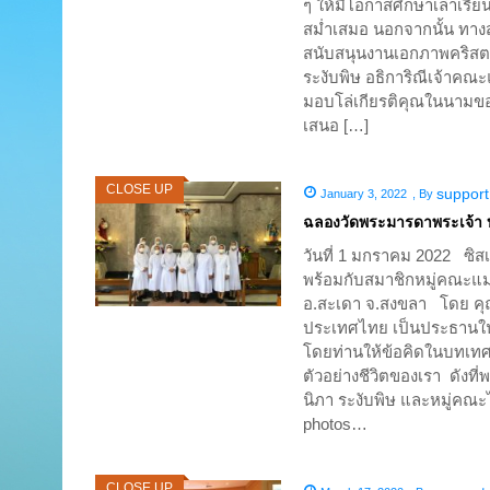
ๆ ให้มีโอกาสศึกษาเล่าเรีย
สม่ำเสมอ นอกจากนั้น ทางส
สนับสนุนงานเอกภาพคริสตช
ระงับพิษ อธิการิณีเจ้าคณ
มอบโล่เกียรติคุณในนามข
เสนอ […]
CLOSE UP
support
January 3, 2022
,
By
ฉลองวัดพระมารดาพระเจ้า 
วันที่ 1 มกราคม 2022 ซิส
พร้อมกับสมาชิกหมู่คณะแม
อ.สะเดา จ.สงขลา โดย คุณ
ประเทศไทย เป็นประธานใน
โดยท่านให้ข้อคิดในบทเทศน
ตัวอย่างชีวิตของเรา ดังท
นิภา ระงับพิษ และหมู่คณะไ
photos…
CLOSE UP