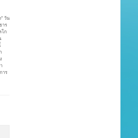
” วัน
นธาร
ัลโก
น
้
ก
ง
้า
นการ