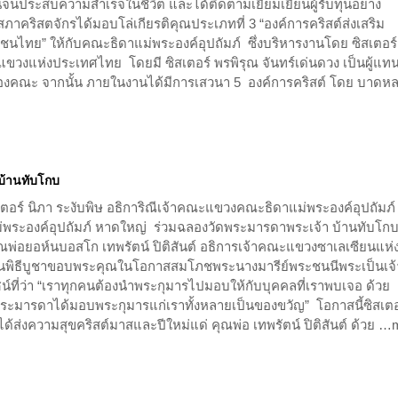
นจนประสบความสำเร็จในชีวิต และได้ติดตามเยี่ยมเยียนผู้รับทุนอย่าง
ภาคริสตจักรได้มอบโล่เกียรติคุณประเภทที่ 3 “องค์การคริสต์ส่งเสริม
นไทย” ให้กับคณะธิดาแม่พระองค์อุปถัมภ์ ซึ่งบริหารงานโดย ซิสเตอร์
ะแขวงแห่งประเทศไทย โดยมี ซิสเตอร์ พรพิรุณ จันทร์เด่นดวง เป็นผู้แทน
องคณะ จากนั้น ภายในงานได้มีการเสวนา 5 องค์การคริสต์ โดย บาดห
บ้านทับโกบ
เตอร์ นิภา ระงับพิษ อธิการิณีเจ้าคณะแขวงคณะธิดาแม่พระองค์อุปถัมภ์
่พระองค์อุปถัมภ์ หาดใหญ่ ร่วมฉลองวัดพระมารดาพระเจ้า บ้านทับโก
พ่อยอห์นบอสโก เทพรัตน์ ปิติสันต์ อธิการเจ้าคณะแขวงซาเลเซียนแห่
พิธีบูชาขอบพระคุณในโอกาสสมโภชพระนางมารีย์พระชนนีพระเป็นเจ
์ที่ว่า “เราทุกคนต้องนำพระกุมารไปมอบให้กับบุคคลที่เราพบเจอ ด้วย
ี่พระมารดาได้มอบพระกุมารแก่เราทั้งหลายเป็นของขวัญ” โอกาสนี้ซิสเตอ
ด้ส่งความสุขคริสต์มาสและปีใหม่แด่ คุณพ่อ เทพรัตน์ ปิติสันต์ ด้วย …