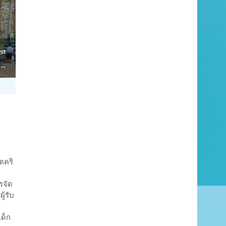
st
ี…
ตคริ
รจัด
ู้รับ
เด็ก