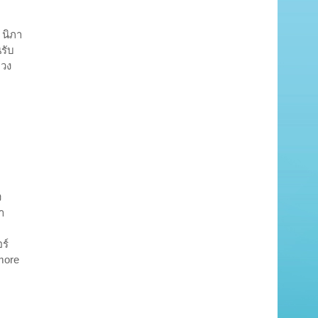
 นิภา
รับ
ลวง
บ
ง
้า
ร์
more