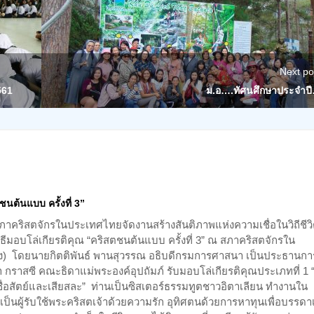
Next po
561
ม.อ….ทัศนศึกษาประจำป
ชนต้นแบบ ครั้งที่ 3”
ภาคริสตจักรในประเทศไทยจัดงานสร้างสันติภาพแห่งความเชื่อในวิถีชีวิ
มอบโล่เกียรติคุณ “คริสตชนต้นแบบ ครั้งที่ 3” ณ สภาคริสตจักรใน
ง) โดยนายกิตติพันธ์ พานสุวรรณ อธิบดีกรมการศาสนา เป็นประธานกา
า กราสซี คณะธิดาแม่พระองค์อุปถัมภ์ รับมอบโล่เกียรติคุณประเภทที่ 1 “ผ
ื่อสัตย์และเสียสละ” ท่านเป็นซิสเตอร์ธรรมทูตชาวอิตาเลียน ทำงานใน
ป็นผู้รับใช้พระคริสตเจ้าด้วยความรัก อุทิศตนด้วยการหาทุนเพื่อบรรดา