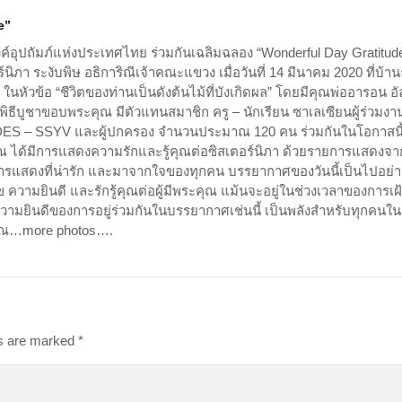
e”
์อุปถัมภ์แห่งประเทศไทย ร่วมกันเฉลิมฉลอง “Wonderful Day Gratitude
ิภา ระงับพิษ อธิการิณีเจ้าคณะแขวง เมื่อวันที่ 14 มีนาคม 2020 ที่บ้า
ัวข้อ “ชีวิตของท่านเป็นดังต้นไม้ที่บังเกิดผล” โดยมีคุณพ่ออารอน อ
ธีบูชาขอบพระคุณ มีตัวแทนสมาชิก ครู – นักเรียน ซาเลเซียนผู้ร่วมงา
 VIDES – SSYV และผู้ปกครอง จำนวนประมาณ 120 คน ร่วมกันในโอกาสนี
ณ ได้มีการแสดงความรักและรู้คุณต่อซิสเตอร์นิภา ด้วยรายการแสดงจา
็นการแสดงที่น่ารัก และมาจากใจของทุกคน บรรยากาศของวันนี้เป็นไปอย่า
ุข ความยินดี และรักรู้คุณต่อผู้มีพระคุณ แม้นจะอยู่ในช่วงเวลาของการเฝ
ามยินดีของการอยู่ร่วมกันในบรรยากาศเช่นนี้ เป็นพลังสำหรับทุกคนใ
้คุณ…more photos….
ds are marked
*