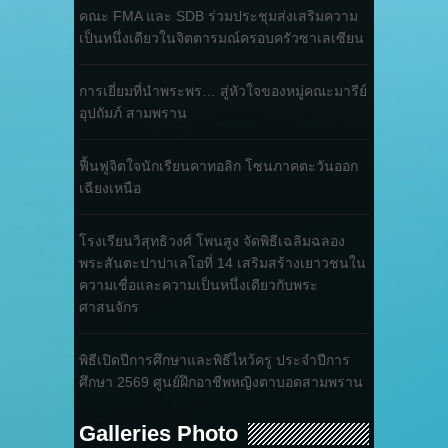
คณะ FMA และ SDB ร่วมประชุมส่งเสริมความ
เป็นหนึ่งเดียวในจิตตารมณ์ครอบครัวซาเลเซียน
การเยี่ยมที่นำพระพร… สู่หัวใจของหมู่คณะมารีย์
อุปถัมภ์ สามพราน
ฟื้นฟูจิตใจนักเรียนคาทอลิก โซนภาคตะวันออก
เฉียงเหนือ
โรงเรียนวิสุทธิวงศ์ โพนสูง จัดพิธีเฉลิมฉลอง
พระสันตะปาปาเลโอที่ 14 เสริมสร้างเยาวชนใน
ความเชื่อและความเป็นหนึ่งเดียวกับพระ
ศาสนจักร
พิธีเปิดปีการศึกษาและพิธีไหว้ครู ประจำปีการ
ศึกษา 2569 ศูนย์ฝึกอาชีพหญิงตาบอดสามพราน
Galleries Photo