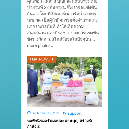
คุณพ่อ นิโคลาส บุญเกิด กฤษบำรุง เมื่อ
บ่ายวันที่ 22 กันยายน ซึ่งเราจัดแข่งขัน
กันเอง โดยมีซิสเตอร์เนาวรัตน์ และครู
นพมาศ เป็นผู้นำกิจกรรมตั้งคำถามและ
แจกรางวัลทันที ทำให้เกิดความ
สนุกสนาน และมีรสชาดของการแข่งขัน
ชิงรางวัลตามสไตน์วัยรุ่นในปัจจุบัน…
more photos..
FMA_NEWS_1
support
September 19, 2021
,
By
หอพักนิรมลรับมอบสะพานบุญ สร้างรัก
กำลัง 2