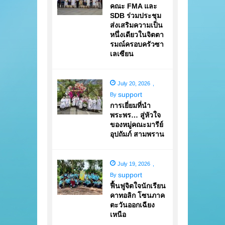
คณะ FMA และ
SDB ร่วมประชุม
ส่งเสริมความเป็น
หนึ่งเดียวในจิตตา
รมณ์ครอบครัวซา
เลเซียน
July 20, 2026
,
support
By
การเยี่ยมที่นำ
พระพร… สู่หัวใจ
ของหมู่คณะมารีย์
อุปถัมภ์ สามพราน
July 19, 2026
,
support
By
ฟื้นฟูจิตใจนักเรียน
คาทอลิก โซนภาค
ตะวันออกเฉียง
เหนือ