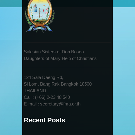
Salesian Sisters of Don Bosco
Daughters of Mary Help of Christians
124 Sala Daeng Rd,
Si Lom, Bang Rak Bangkok 10500
THAILAND
Call : (+66) 2-23 48 549
E-mail : secretary@fma.or.th
Recent Posts