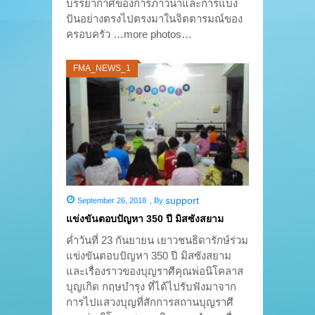
บรรยากาศของการภาวนาและการแบ่ง
ปันอย่างตรงไปตรงมาในจิตตารมณ์ของ
ครอบครัว …more photos…
FMA_NEWS_1
support
September 26, 2018
,
By
แข่งขันตอบปัญหา 350 ปี มิสซังสยาม
ค่ำวันที่ 23 กันยายน เยาวชนธิดารักษ์ร่วม
แข่งขันตอบปัญหา 350 ปี มิสซังสยาม
และเรื่องราวของบุญราศีคุณพ่อนิโคลาส
บุญเกิด กฤษบำรุง ที่ได้ไปรับฟังมาจาก
การไปแสวงบุญที่สักการสถานบุญราศี