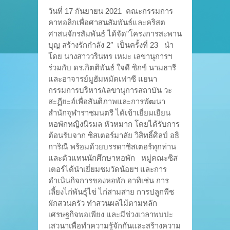
วันที่ 17 กันยายน 2021 คณะกรรมการ
คาทอลิกเพื่อศาสนสัมพันธ์และคริสต
ศาสนจักรสัมพันธ์ ได้จัด”โครงการสะพาน
บุญ สร้างรักกำลัง 2″ เป็นครั้งที่ 23 นำ
โดย นางสาววรินทร เหมะ เลขานุการฯ
ร่วมกับ ดร.กิตติพันธ์ ใจดี ซิกข์ นามธารี
และอาจารย์มูฮัมหมัดเฟาซี แยนา
กรรมการบริหาร/เลขานุการสถาบัน วะ
สะฏียะฮ์เพื่อสันติภาพและการพัฒนา
สำนักจุฬาราชมนตรี ได้เข้าเยี่ยมเยียน
หอพักหญิงนิรมล หัวหมาก โดยได้รับการ
ต้อนรับจาก ซิสเตอร์มาลัย วิสิทธิ์ศิลป์ อธิ
การิณี พร้อมด้วยบรรดาซิสเตอร์ทุกท่าน
และตัวแทนนักศึกษาหอพัก หมู่คณะซิส
เตอร์ได้นำเยี่ยมชมวัดน้อยฯ และการ
ดำเนินกิจการของหอพัก อาทิเช่น การ
เลี้ยงไก่พันธุ์ไข่ ไก่สามสาย การปลูกพืช
ผักสวนครัว ทำสวนผลไม้ตามหลัก
เศรษฐกิจพอเพียง และมีช่วงเวลาพบปะ
เสวนาเพื่อทำความรู้จักกันและสร้างความ