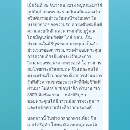
เมื่อวันที่ 25 ธันวาคม 2018 หมู่คณะมารีย์
อุปถัมภ์ สามพราน ร่วมกันเฉลิมฉลองวัน
คริสต์มาสอย่างพร้อมหน้าพร้อมตา ใน
บรรยากาศของความรัก ความชื่นชมยินดี
ความสงบสันติ และความกตัญญูรู้คุณ
โดยมีคุณพ่อฟรังซิส ไกส์ ซดบ. เป็น
ประธานในพิธีบูชาขอบพระคุณ เป็นดัง
ช่วงเวลาของการรวบรวมคำขอบพระคุณ
การถวายเกียรติแด่พระเจ้าและการ
วิงวอนขอพระพรจากพระองค์ โอกาสการ
สมโภชพระคริสตสมภพ ซึ่งแต่ละคนได้
ตระเตรียมใจมาตลอด ด้วยการทำนพวาร
รำพึงถึงความรักของพระเจ้าที่มีต่อชีวิตที่
ผ่านมา ในหัวข้อ “ย้อนรำลึก ตำนาน “รัก”
350ปี มิสซังสยาม… หลังพิธีบูชา
ขอบพระคุณได้มีการนมัสการพระกุมาร
และรับข้อความที่ระลึกจากพระองค์
นอกจากนี้ ในช่วงเวลาอาหารเที่ยง ซิส
เตอร์ศรีอุทัย โสทน ตัวแทนหมู่คณะได้