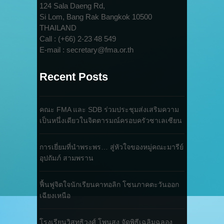
124 Sala Daeng Rd,
Si Lom, Bang Rak Bangkok 10500
THAILAND
Call : (+66) 2-23 48 549
E-mail : secretary@fma.or.th
Recent Posts
คณะ FMA และ SDB ร่วมประชุมส่งเสริมความ
เป็นหนึ่งเดียวในจิตตารมณ์ครอบครัวซาเลเซียน
การเยี่ยมที่นำพระพร… สู่หัวใจของหมู่คณะมารีย์
อุปถัมภ์ สามพราน
ฟื้นฟูจิตใจนักเรียนคาทอลิก โซนภาคตะวันออก
เฉียงเหนือ
โรงเรียนวิสุทธิวงศ์ โพนสูง จัดพิธีเฉลิมฉลอง