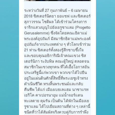
ระหว่างวันที่ 27 กุมภาพันธ์ – 6 เมษายน
2018 ซิสเตอร์นิตยา ยอแซฟ และซิสเตอร์
สุภาวรรณ โชติผล ได้เข้าร่วมโครงการ
จาริกแสวงบุญไปยังเยรูซาแลม (Progetto
Gerusalemme) ซึ่งจัดโดยคณะธิดาแม่
พระองค์อุปถัมภ์ มีสมาชิกธิดาแม่พระองค์
อุปถัมภ์จากประเทศต่าง ๆ ทั่วโลกเข้าร่วม
21 ท่าน ซิสเตอร์ทั้งสองรู้สึกซาบซึ้งใจ
และขอบคุณอธิการิณีเจ้าคณแขวง ซิส
เตอร์นิภา ระงับพิษ คณะผู้ใหญ่ ตลอดจน
สมาชิกในแขวงทุกคน ที่ได้เอื้อโอกาสอัน
ประเสริฐนี้แก่พวกเขา พวกเขาได้ไปยืน
อยู่ในแผ่นดินศักดิ์สิทธิ์ที่พระเยซูเจ้าทรง
ดำเนินชีวิต ทรงสิ้นพระชนม์และกลับ
คืนชีพ ได้แก่ เมืองเบธเลแฮม นาซาแรท
เยริโค คาเปอรนาอุม แม่น้ำจอร์แดน
ทะเลตาย คุมรัน เป็นต้น ได้พักในเมืองเย
รูซาแลม ได้ไปเยี่ยมสถานที่ต่าง ๆ เหล่านี้
ชนิดที่ว่าได้สัมผัสจริงควบคู่กับการรำพึง