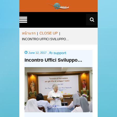
หน้าแรก
CLOSE UP
|
|
INCONTRO UFFICI SVILUPPO…
support
June 12, 2017
,
By
Incontro Uffici Sviluppo…