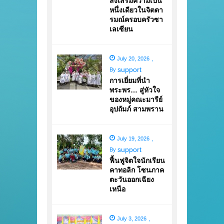
ส่งเสริมความเป็น
หนึ่งเดียวในจิตตา
รมณ์ครอบครัวซา
เลเซียน
July 20, 2026
,
support
By
การเยี่ยมที่นำ
พระพร… สู่หัวใจ
ของหมู่คณะมารีย์
อุปถัมภ์ สามพราน
July 19, 2026
,
support
By
ฟื้นฟูจิตใจนักเรียน
คาทอลิก โซนภาค
ตะวันออกเฉียง
เหนือ
July 3, 2026
,