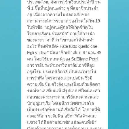
ประเทศไทย จัดการเข้าเงียบประจำปี รุ่น
ที่ 1 ขึ้นที่หมู่คณะต่าง ๆ ที่สมาชิกประจำ
อยู่ เนื่องจากความไม่ปลอดภัยของ
สถานการณ์การระบาดของโรคโควิท-19
ในหัวข้อ “หมู่คณะผู้ก่อให้เกิดชีวิตใน
ใจกลางสังคมร่วมสมัย” ภายใต้การนำ
ของพระวาจาที่ว่า “เขาบอกให้ท่านทำ
อะไร ก็จงทำเถิด- Fate tutto quello che
Egli vi dira’” มีสมาชิกเข้าเงียบ จำนวน 49
คน โดยใช้บทเทศน์ของ Sr.Eliane Petri
อาจารย์ประจำมหาวิทยาลัยเอาซีลีอุม
กรุงโรม ประเทศอิตาลี เป็นแนวทางใน
การรำพึง ไตร่ตรองและแบ่งปัน ซึ่งมี
ความเข้มข้น จริงจัง และเปี่ยมด้วยจิตตา
รมณ์ซาเลเซียนแท้ มีรูปแบบชีวิตและคำ
สอนของพระมารดามารีย์แห่งคานาและ
นักบุญมาเรีย โดเมนิกา มัซซาแรลโล
เป็นประจักษ์พยานที่เชื่อถือได้ โอกาสนี้ซิ
สเตอร์นิภา ระงับพิษ อธิการิณีเจ้าคณะ
แขวง ได้ติดตามสมาชิกแต่ละคนที่เข้า
เงียบด้วยการภาวนา การติดตาม และการ