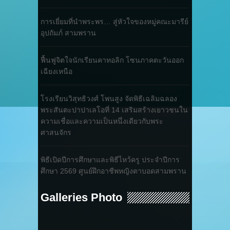
การเยี่ยมที่นำพระพร… สู่หัวใจของหมู่คณะมารีย์
อุปถัมภ์ สามพราน
ฟื้นฟูจิตใจนักเรียนคาทอลิก โซนภาคตะวันออก
เฉียงเหนือ
โรงเรียนวิสุทธิวงศ์ โพนสูง จัดพิธีเฉลิมฉลอง
พระสันตะปาปาเลโอที่ 14 เสริมสร้างเยาวชนใน
ความเชื่อและความเป็นหนึ่งเดียวกับพระ
ศาสนจักร
พิธีเปิดปีการศึกษาและพิธีไหว้ครู ประจำปีการ
ศึกษา 2569 ศูนย์ฝึกอาชีพหญิงตาบอดสามพราน
Galleries Photo