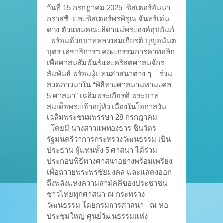
วันที่ 15 กรกฎาคม 2025 ซิสเตอร์อันนา
กราสซี และซิสเตอร์พรพิรุณ จันทร์เด่น
ดวง ตัวแทนคณะธิดาแม่พระองค์อุปถัมภ์
พร้อมด้วยบาทหลวงสมเกียรติ บุญอนันต
บุตร เลขาธิการฯ คณะกรรมการคาทอลิก
เพื่อศาสนสัมพันธ์และคริสตศาสนจักร
สัมพันธ์ พร้อมผู้แทนศาสนาต่าง ๆ ร่วม
สวดภาวนาใน “พิธีทางศาสนามหามงคล
5 ศาสนา” เฉลิมพระเกียรติ พระบาท
สมเด็จพระเจ้าอยู่หัว เนื่องในโอกาสวัน
เฉลิมพระชนมพรรษา 28 กรกฎาคม
โดยมี นางสาวแพทองธาร ชินวัตร
รัฐมนตรีว่าการกระทรวงวัฒนธรรม เป็น
ประธาน ผู้แทนทั้ง 5 ศาสนา ได้ร่วม
ประกอบพิธีทางศาสนาอย่างพร้อมเพรียง
เพื่อถวายพระพรชัยมงคล และแสดงออก
ถึงพลังแห่งความสามัคคีของประชาชน
ชาวไทยทุกศาสนา ณ กระทรวง
วัฒนธรรม โดยกรมการศาสนา ณ หอ
ประชุมใหญ่ ศูนย์วัฒนธรรมแห่ง