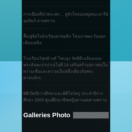
การเยี่ยมที่นำพระพร… สู่หัวใจของหมู่คณะมารีย์
อุปถัมภ์ สามพราน
ฟื้นฟูจิตใจนักเรียนคาทอลิก โซนภาคตะวันออก
เฉียงเหนือ
โรงเรียนวิสุทธิวงศ์ โพนสูง จัดพิธีเฉลิมฉลอง
พระสันตะปาปาเลโอที่ 14 เสริมสร้างเยาวชนใน
ความเชื่อและความเป็นหนึ่งเดียวกับพระ
ศาสนจักร
พิธีเปิดปีการศึกษาและพิธีไหว้ครู ประจำปีการ
ศึกษา 2569 ศูนย์ฝึกอาชีพหญิงตาบอดสามพราน
Galleries Photo