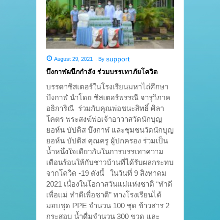
support
August 29, 2021
,
By
บึงกาฬผนึกกำลัง ร่วมบรรเทาภัยโควิด
บรรดาซิสเตอร์ในโรงเรียนมหาไถ่ศึกษา
บึงกาฬ นำโดย ซิสเตอร์พรรณี จารุวิภาค
อธิการิณี ร่วมกับคุณพ่อชนะสิทธิ์ ศิลา
โคตร พระสงฆ์พ่อเจ้าอาวาสวัดนักบุญ
ยอห์น บัปติส บึงกาฬ และชุมชนวัดนักบุญ
ยอห์น บัปติส คุณครู ผู้ปกครอง ร่วมเป็น
น้ำหนึ่งใจเดียวกันในการบรรเทาความ
เดือนร้อนให้กับชาวบ้านที่ได้รับผลกระทบ
จากโควิด -19 ดังนี้ ในวันที่ 9 สิงหาคม
2021 เนื่องในโอกาสวันแม่แห่งชาติ “ทำดี
เพื่อแม่ ทำดีเพื่อชาติ” ทางโรงเรียนได้
มอบชุด PPE จำนวน 100 ชุด ข้าวสาร 2
กระสอบ น้ำดื่มจำนวน 300 ขวด และ