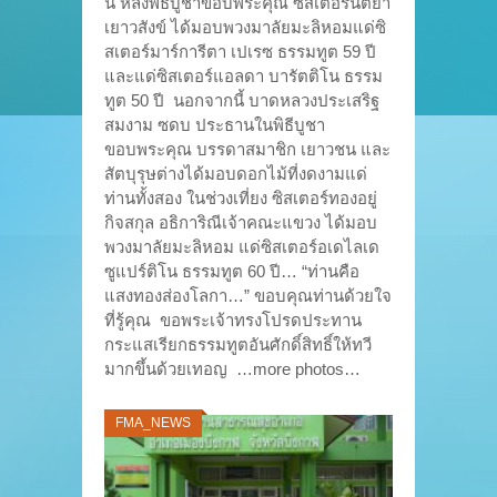
นี้ หลังพิธีบูชาขอบพระคุณ ซิสเตอร์นิตยา
เยาวสังข์ ได้มอบพวงมาลัยมะลิหอมแด่ซิ
สเตอร์มาร์การีตา เปเรซ ธรรมทูต 59 ปี
และแด่ซิสเตอร์แอลดา บารัตติโน ธรรม
ทูต 50 ปี นอกจากนี้ บาดหลวงประเสริฐ
สมงาม ซดบ ประธานในพิธีบูชา
ขอบพระคุณ บรรดาสมาชิก เยาวชน และ
สัตบุรุษต่างได้มอบดอกไม้ที่งดงามแด่
ท่านทั้งสอง ในช่วงเที่ยง ซิสเตอร์ทองอยู่
กิจสกุล อธิการิณีเจ้าคณะแขวง ได้มอบ
พวงมาลัยมะลิหอม แด่ซิสเตอร์อเดไลเด
ซูแปร์ติโน ธรรมทูต 60 ปี… “ท่านคือ
แสงทองส่องโลกา…” ขอบคุณท่านด้วยใจ
ที่รู้คุณ ขอพระเจ้าทรงโปรดประทาน
กระแสเรียกธรรมทูตอันศักดิ์สิทธิ์ให้ทวี
มากขึ้นด้วยเทอญ …more photos…
FMA_NEWS