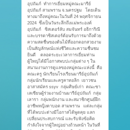
อุปถัมภ์ ทำการเยี่ยมหมู่คณะมารีย์
อุปถัมภ์ สามพราน จ.นครปฐม โดยเดิน
ทางมาถึงหมู่คณะในวันที่ 24 พฤศจิกายน
2024 ซึ่งเป็นวันระลึกถึงแม่พระองค์
อุปถัมภ์ ซิสเตอร์ลับ สมจันทร์ อธิการิณี
และบรรดาซิสเตอร์ต้อนรับการมาถึงด้วย
ความสดชื่นของต้นไม้ที่ออกดอกสวยงาม
เป็นสัญลักษณ์แห่งชีวิตและความชื่นชม
ยินดี ตลอดระยะเวลาการเยี่ยมท่าน
ผู้ใหญ่ได้มีโอกาสพบปะกลุ่มต่าง ๆ ใน
สนามงานการดูแลของหมู่คณะแห่งนี้ คือ
คณะครู นักเรียนโรงเรียนมารีย์อุปถัมภ์
กลุ่มนักเรียนและครูคาทอลิก เยาวชน
อาสาสมัคร ssyv กลุ่มศิษย์เก่า คณะซา
เลเซียนผู้ร่วมงานบ้านมารีย์อุปถัมภ์ กลุ่ม
เลารา กลุ่มพนักงาน และสมาชิกศูนย์ฝึก
อาชีพหญิงตาบอด สามพราน แต่ละกลุ่ม
ที่ได้พบปะต่างมีโอกาสได้พูดคุย แลก
เปลี่ยนประสบการณ์ และรับฟังข้อคิด
กำลังใจจากผู้ใหญ่อย่างถ้วนหน้า ในวันที่