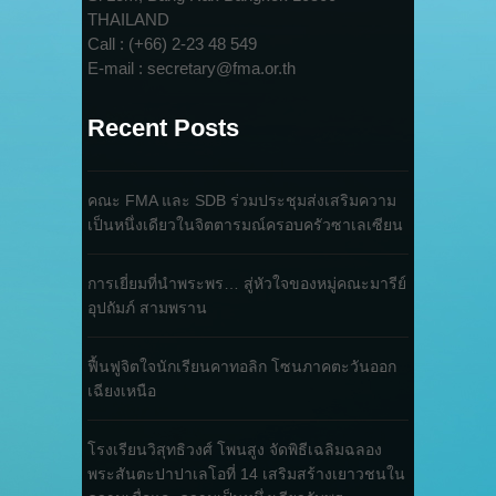
THAILAND
Call : (+66) 2-23 48 549
E-mail : secretary@fma.or.th
Recent Posts
คณะ FMA และ SDB ร่วมประชุมส่งเสริมความ
เป็นหนึ่งเดียวในจิตตารมณ์ครอบครัวซาเลเซียน
การเยี่ยมที่นำพระพร… สู่หัวใจของหมู่คณะมารีย์
อุปถัมภ์ สามพราน
ฟื้นฟูจิตใจนักเรียนคาทอลิก โซนภาคตะวันออก
เฉียงเหนือ
โรงเรียนวิสุทธิวงศ์ โพนสูง จัดพิธีเฉลิมฉลอง
พระสันตะปาปาเลโอที่ 14 เสริมสร้างเยาวชนใน