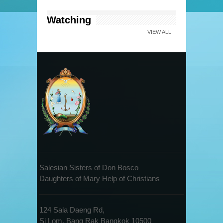
Watching
VIEW ALL
Salesian Sisters of Don Bosco
Daughters of Mary Help of Christians
124 Sala Daeng Rd,
Si Lom, Bang Rak Bangkok 10500