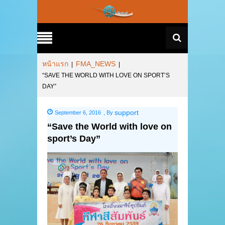
หน้าแรก
FMA_NEWS
|
|
“SAVE THE WORLD WITH LOVE ON SPORT’S
DAY”
support
September 6, 2016
,
By
“Save the World with love on
sport’s Day”