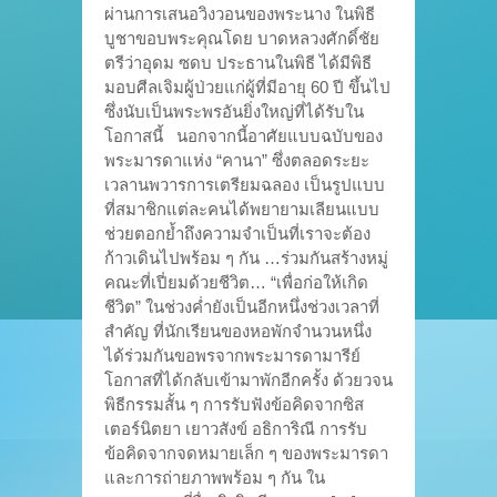
ผ่านการเสนอวิงวอนของพระนาง ในพิธี
บูชาขอบพระคุณโดย บาดหลวงศักดิ์ชัย
ตรีว่าอุดม ซดบ ประธานในพิธี ได้มีพิธี
มอบศีลเจิมผู้ป่วยแก่ผู้ที่มีอายุ 60 ปี ขึ้นไป
ซึ่งนับเป็นพระพรอันยิ่งใหญ่ที่ได้รับใน
โอกาสนี้ นอกจากนี้อาศัยแบบฉบับของ
พระมารดาแห่ง “คานา” ซึ่งตลอดระยะ
เวลานพวารการเตรียมฉลอง เป็นรูปแบบ
ที่สมาชิกแต่ละคนได้พยายามเลียนแบบ
ช่วยตอกย้ำถึงความจำเป็นที่เราจะต้อง
ก้าวเดินไปพร้อม ๆ กัน …ร่วมกันสร้างหมู่
คณะที่เปี่ยมด้วยชีวิต… “เพื่อก่อให้เกิด
ชีวิต” ในช่วงค่ำยังเป็นอีกหนึ่งช่วงเวลาที่
สำคัญ ที่นักเรียนของหอพักจำนวนหนึ่ง
ได้ร่วมกันขอพรจากพระมารดามารีย์
โอกาสที่ได้กลับเข้ามาพักอีกครั้ง ด้วยวจน
พิธีกรรมสั้น ๆ การรับฟังข้อคิดจากซิส
เตอร์นิตยา เยาวสังข์ อธิการิณี การรับ
ข้อคิดจากจดหมายเล็ก ๆ ของพระมารดา
และการถ่ายภาพพร้อม ๆ กัน ใน