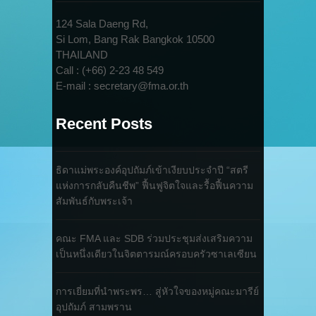
124 Sala Daeng Rd,
Si Lom, Bang Rak Bangkok 10500
THAILAND
Call : (+66) 2-23 48 549
E-mail : secretary@fma.or.th
Recent Posts
ธิดาแม่พระองค์อุปถัมภ์เข้าเงียบประจำปี “สตรี
แห่งการกลับคืนชีพ” ฟื้นฟูจิตใจและรื้อฟื้นความ
สัมพันธ์กับพระเจ้า
คณะ FMA และ SDB ร่วมประชุมส่งเสริมความ
เป็นหนึ่งเดียวในจิตตารมณ์ครอบครัวซาเลเซียน
การเยี่ยมที่นำพระพร… สู่หัวใจของหมู่คณะมารีย์
อุปถัมภ์ สามพราน