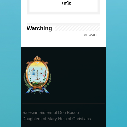
เหนือ
Watching
VIEW ALL
Salesian Sisters of Don Bosco
Daughters of Mary Help of Christians