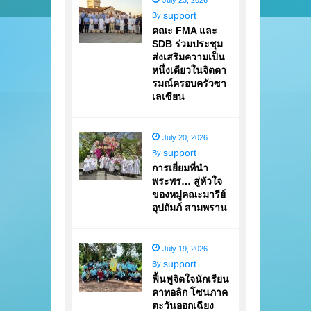
July 23, 2026
,
support
By
คณะ FMA และ
SDB ร่วมประชุม
ส่งเสริมความเป็น
หนึ่งเดียวในจิตตา
รมณ์ครอบครัวซา
เลเซียน
July 20, 2026
,
support
By
การเยี่ยมที่นำ
พระพร… สู่หัวใจ
ของหมู่คณะมารีย์
อุปถัมภ์ สามพราน
July 19, 2026
,
support
By
ฟื้นฟูจิตใจนักเรียน
คาทอลิก โซนภาค
ตะวันออกเฉียง