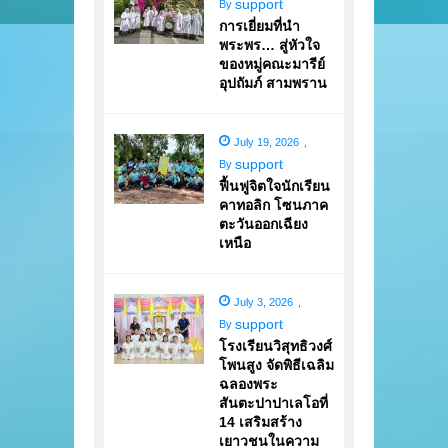
support
By
การเยี่ยมที่นำ
พระพร… สู่หัวใจ
ของหมู่คณะมารีย์
อุปถัมภ์ สามพราน
July 19, 2026
,
support
By
ฟื้นฟูจิตใจนักเรียน
คาทอลิก โซนภาค
ตะวันออกเฉียง
เหนือ
July 3, 2026
,
support
By
โรงเรียนวิสุทธิวงศ์
โพนสูง จัดพิธีเฉลิม
ฉลองพระ
สันตะปาปาเลโอที่
14 เสริมสร้าง
เยาวชนในความ