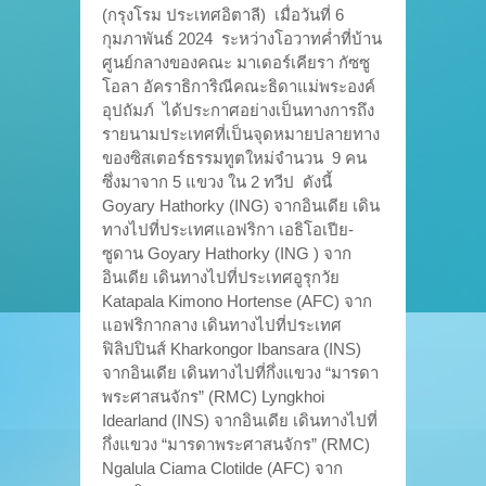
(กรุงโรม ประเทศอิตาลี) เมื่อวันที่ 6
กุมภาพันธ์ 2024 ระหว่างโอวาทค่ำที่บ้าน
ศูนย์กลางของคณะ มาเดอร์เคียรา กัซซู
โอลา อัคราธิการิณีคณะธิดาแม่พระองค์
อุปถัมภ์ ได้ประกาศอย่างเป็นทางการถึง
รายนามประเทศที่เป็นจุดหมายปลายทาง
ของซิสเตอร์ธรรมทูตใหม่จำนวน 9 คน
ซึ่งมาจาก 5 แขวง ใน 2 ทวีป ดังนี้
Goyary Hathorky (ING) จากอินเดีย เดิน
ทางไปที่ประเทศแอฟริกา เอธิโอเปีย-
ซูดาน Goyary Hathorky (ING ) จาก
อินเดีย เดินทางไปที่ประเทศอูรุกวัย
Katapala Kimono Hortense (AFC) จาก
แอฟริกากลาง เดินทางไปที่ประเทศ
ฟิลิปปินส์ Kharkongor Ibansara (INS)
จากอินเดีย เดินทางไปที่กึ่งแขวง “มารดา
พระศาสนจักร” (RMC) Lyngkhoi
Idearland (INS) จากอินเดีย เดินทางไปที่
กึ่งแขวง “มารดาพระศาสนจักร” (RMC)
Ngalula Ciama Clotilde (AFC) จาก