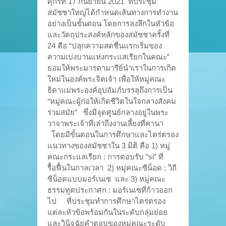
ศุกร์ที่ 17 กันยายน 2021 ที่ประชุม
สมัชชาใหญ่ได้กำหนดเส้นทางการทำงาน
อย่างเป็นขั้นตอน โดยการลงลึกในหัวข้อ
และวัตถุประสงค์หลักของสมัชชาครั้งที่
24 คือ “ปลุกความสดชื่นแรกเริ่มของ
ความเบ่งบานแห่งกระแสเรียกในคณะ”
ยอมให้พระมารดามารีย์นำเราในการเกิด
ใหม่ในองค์พระจิตเจ้า เพื่อให้หมู่คณะ
ธิดาแม่พระองค์อุปถัมภ์บรรลุถึงการเป็น
“หมู่คณะผู้ก่อให้เกิดชีวิตในใจกลางสังคม
ร่วมสมัย” ซึ่งมีจุดศูนย์กลางอยู่ในพระ
วาจาพระเจ้าที่เล่าถึงงานเลี้ยงที่คานา
โดยมีขั้นตอนในการศึกษาและไตร่ตรอง
แนวทางของสมัชชาใน 3 มิติ คือ 1) หมู่
คณะกระแสเรียก : การตอบรับ “si” ที่
รื้อฟื้นในกาลเวลา 2) หมู่คณะซีน็อด : วิถี
ซีน็อดแบบมอร์เนเซ และ 3) หมู่คณะ
ธรรมทูตประกาศก : มอร์เนเซที่ก้าวออก
ไป ที่ประชุมทำการศึกษาไตร่ตรอง
แต่ละหัวข้อพร้อมกันในระดับกลุ่มย่อย
และวินิจฉัยคำตอบของหมู่คณะระดับ