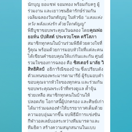
นักบุญ ยอแซฟ จอมทอง พร้อมกับครู ผู้
ร่วมงาน และเยาวชนธิดารักษ์ร่วมกัน
เฉลิมฉลองวันกตัญญู ในหัวข้อ
“แสงแห่ง
หวัง พลังแห่งรัก ด้วยใจกตัญญู”
พิธีบูชาขอบพระคุณวันฉลอง โดย
คุณพ่อ
ยอห์น บัปติสต์ ประจวบโชค ตรีโสภา
สมาชิกทุกคนในบ้านร่วมพิธีด้วยดวงใจที่
รู้คุณ พร้อมด้วยการมอบหัวใจที่แต่ละคน
ได้เขียนคำขอบคุณให้แก่กันและกัน ศูนย์
รวมใจของการฉลอง คือ
ซิสเตอร์ มาลัย วิ
สิทธิศิลป์
อธิการิณีของบ้าน ซึ่งเปรียบดัง
ตัวแทนของพระมารดามารีย์ ผู้รับมอบคำ
ขอบคุณจากหัวใจของทุกคน และร่วมกัน
ขอบพระคุณพระเจ้าที่ทรงดูแล ค้ำจุ้น
ช่วยเหลือ สมาชิกทุกคนในบ้านให้
ปลอดภัย โอกาสนี้ผู้ปกครอง และศิษย์เก่า
ได้มาร่วมฉลองทำให้บรรยากาศเต็มด้วย
ความอบอุ่นมากขึ้น จบพิธีมีการแข่งขัน
กีฬาวอลเลย์บอลระหว่างทีมมารดาและ
ทีมธิดา สร้างความสนุกสนานในแบบ