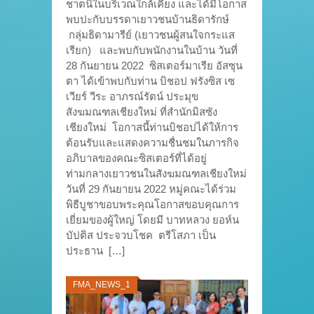
ชาตนิในบริเวณใกล้เคียง และได้มีโอกาส
พบปะกับบรรดาเยาวชนบ้านธิดารักษ์
กลุ่มธิดามารีย์ (เยาวชนผู้สนใจกระแส
เรียก) และพบกับพนักงานในบ้าน วันที่
28 กันยายน 2022 ซิสเตอร์มาเรีย อัสซุน
ตา ได้เข้าพบกับท่าน บิชอป ฟรังซิส เซ
เวียร์ วีระ อาภรณ์รัตน์ ประมุข
สังฆมณฑลเชียงใหม่ ที่สำนักมิสซัง
เชียงใหม่ โอกาสนี้ท่านบิชอปได้ให้การ
ต้อนรับและแสดงความชื่นชมในภารกิจ
อภิบาลของคณะซิสเตอร์ที่ได้อยู่
ท่ามกลางเยาวชนในสังฆมณฑลเชียงใหม่
วันที่ 29 กันยายน 2022 หมู่คณะได้ร่วม
พิธีบูชาขอบพระคุณโอกาสขอบคุณการ
เยี่ยมของผู้ใหญ่ โดยมี บาทหลวง ยอห์น
บัปติส ประจวบโชค ตรีโสภา เป็น
ประธาน […]
FMA_NEWS_1