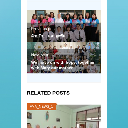
Previous post
ด้วยรัก… และผูกพัน
Next post
We move on with hope, together
with Mary our mother
RELATED POSTS
FMA_NEWS_1