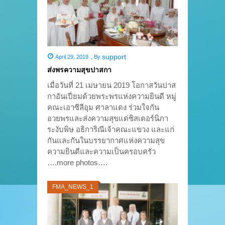
support
April 29, 2019
,
By
ส่งพรความสุขปาสกา
เมื่อวันที่ 21 เมษายน 2019 โอกาสวันปาส
กาอันเปี่ยมด้วยพระพรแห่งความยินดี หมู่
คณะเอาซีลีอุม ศาลาแดง ร่วมใจกัน
อวยพรและส่งความสุขแด่ซิสเตอร์นิภา
ระงับพิษ อธิการิณีเจ้าคณะแขวง และแก่
กันและกันในบรรยากาศแห่งความสุข
ความยินดีและความเป็นครอบครัว
….more photos….
FMA_NEWS_1