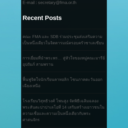
E-mail : secretary@fma.or.th
Recent Posts
คณะ FMA และ SDB ร่วมประชุมส่งเสริมความ
เป็นหนึ่งเดียวในจิตตารมณ์ครอบครัวซาเลเซียน
การเยี่ยมที่นำพระพร… สู่หัวใจของหมู่คณะมารีย์
อุปถัมภ์ สามพราน
ฟื้นฟูจิตใจนักเรียนคาทอลิก โซนภาคตะวันออก
เฉียงเหนือ
โรงเรียนวิสุทธิวงศ์ โพนสูง จัดพิธีเฉลิมฉลอง
พระสันตะปาปาเลโอที่ 14 เสริมสร้างเยาวชนใน
ความเชื่อและความเป็นหนึ่งเดียวกับพระ
ศาสนจักร