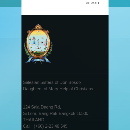
VIEW ALL
Salesian Sisters of Don Bosco
Daughters of Mary Help of Christians
124 Sala Daeng Rd,
Si Lom, Bang Rak Bangkok 10500
THAILAND
Call : (+66) 2-23 48 549