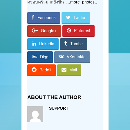
ครอบครัวมากยิ่งขึ้น
…more photos…
Facebook
Twitter
Google+
Pinterest
Linkedin
Tumblr
Digg
VKontakte
Reddit
Mail
ABOUT THE AUTHOR
SUPPORT