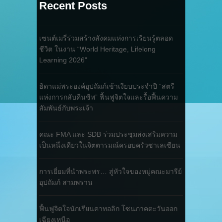
Recent Posts
เซนต์เมรี่ร่วมสร้างสังคมแห่งการเรียนรู้ตลอด
ชีวิต ในงาน “World Heritage, Lifelong
Learning 2026”
ธิดาแม่พระองค์อุปถัมภ์เข้าเงียบประจำปี “สตรี
แห่งการกลับคืนชีพ” ฟื้นฟูจิตใจและรื้อฟื้นความ
สัมพันธ์กับพระเจ้า
คณะ FMA และ SDB ร่วมประชุมส่งเสริมความ
เป็นหนึ่งเดียวในจิตตารมณ์ครอบครัวซาเลเซียน
การเยี่ยมที่นำพระพร… สู่หัวใจของหมู่คณะมารีย์
อุปถัมภ์ สามพราน
ฟื้นฟูจิตใจนักเรียนคาทอลิก โซนภาคตะวันออก
เฉียงเหนือ