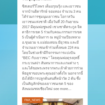
ซิสเตอร์วิไลพร เต็มอรุณรุ้ง และเยาวชน
จากบ้านธิดารักษ์ จอมทอง จำนวน 3 คน
ได้ร่วมการชุมนุมเยาวชน โอกาสวัน
เยาวชนแห่งชาติ เมื่อวันที่ 20 กันยายน
2017 มีคุณพ่อชูพงษ์ เชวงชาติตระกูล จิต
ตาธิการเขต 5 ร่วมกับคณะกรรมการเขต
5 เป็นผู้ดำเนินการ ณ หมู่บ้านเปียงหลวง
อ.ขุนยวม จ.แม่ฮ่องสอน มียุวชน และมี
จำนวนเยาวชนเข้าร่วมทั้งหมด 224 คน
โดยในช่วงเช้ามีกิจกรรมการแบ่งปัน
“BEC กับเยาวชน ” โดยคุณพ่อดุรงฤทธิ์
กระบวนสง่า สันทนาการและเกมต่าง ๆ
และได้ขอพระพรจากพระเจ้าด้วยการร่วม
พิธยูชาขอบพระคุณอย่างตั้งใจ นอกจากนี้
ยังได้มีการปลูกต้นสนที่หน้าวัด 2 ต้น ซึ่ง
เป็นสัญลักษ์ของเยาวชนเขต 5 ของ
สังฆมณฑลเชียงใหม่ see more…
FMA_NEWS