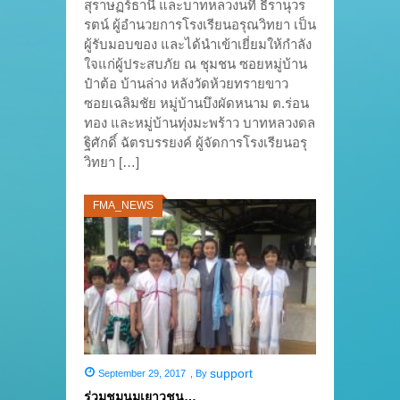
สุราษฏร์ธานี และบาทหลวงนที ธีรานุวร
รตน์ ผู้อำนวยการโรงเรียนอรุณวิทยา เป็น
ผู้รับมอบของ และได้นำเข้าเยี่ยมให้กำลัง
ใจแก่ผู้ประสบภัย ณ ชุมชน ซอยหมู่บ้าน
ป๋าต้อ บ้านล่าง หลังวัดห้วยทรายขาว
ซอยเฉลิมชัย หมู่บ้านบึงผัดหนาม ต.ร่อน
ทอง และหมู่บ้านทุ่งมะพร้าว บาทหลวงดล
ฐิศักดิ์ ฉัตรบรรยงค์ ผู้จัดการโรงเรียนอรุ
วิทยา […]
FMA_NEWS
support
September 29, 2017
,
By
ร่วมชุมนุมเยาวชน…