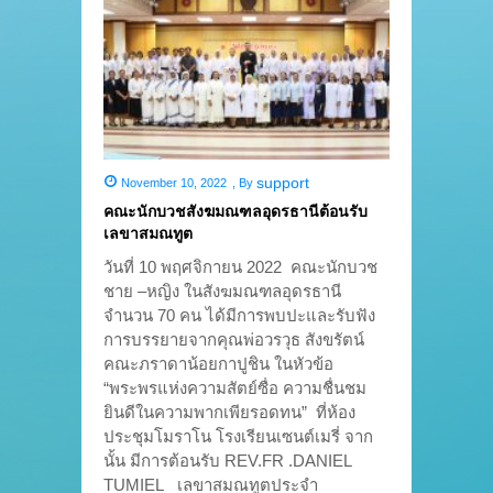
support
November 10, 2022
,
By
คณะนักบวชสังฆมณฑลอุดรธานีต้อนรับ
เลขาสมณทูต
วันที่ 10 พฤศจิกายน 2022 คณะนักบวช
ชาย –หญิง ในสังฆมณฑลอุดรธานี
จำนวน 70 คน ได้มีการพบปะและรับฟัง
การบรรยายจากคุณพ่อวรวุธ สังขรัตน์
คณะภราดาน้อยกาปูชิน ในหัวข้อ
“พระพรแห่งความสัตย์ซื่อ ความชื่นชม
ยินดีในความพากเพียรอดทน” ที่ห้อง
ประชุมโมราโน โรงเรียนเซนต์เมรี่ จาก
นั้น มีการต้อนรับ REV.FR .DANIEL
TUMIEL เลขาสมณทูตประจำ