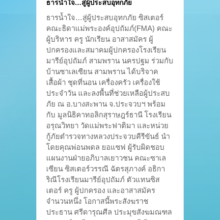
ธารน้ำใจ…สู่ผู้ประสบอุทกภัย
ธารน้ำใจ…สู่ผู้ประสบอุทกภัย ซิสเตอร์
คณะธิดาแม่พระองค์อุปถัมภ์(FMA) คณะ
ผู้บริหาร ครู นักเรียน อาสาสมัคร ผู้
ปกครองและสมาคมผู้ปกครองโรงเรียน
มารีย์อุปถัมภ์ สามพราน นครปฐม ร่วมกับ
บ้านซาเลเซียน สามพราน ได้บริจาค
เสื้อผ้า ชุดที่นอน เครื่องครัว เครื่องใช้
ประจำวัน และลงพื้นที่ช่วยเหลือผู้ประสบ
ภัย ณ อ.บางสะพาน จ.ประจวบฯ พร้อม
กับ มูลนิธิคาทอลิกสุราษฎร์ธานี โรงเรียน
อรุณวิทยา วัดแม่พระฟาติมา และหน่วย
กู้ภัยตำรวจทางหลวงประจวบคีรีขันธ์ นำ
โดยคุณพ่อนพดล ยอแซฟ ผู้รับผิดชอบ
แผนงานฝ่ายอภิบาลเยาวชน คณะซาเล
เซียน ซิสเตอร์วรรณี ฉัตรสุภางค์ อธิกา
ริณีโรงเรียนมารีย์อุปถัมภ์ ตัวแทนซิส
เตอร์ ครู ผู้ปกครอง และอาสาสมัคร
จำนวนหนึ่ง โอกาสนี้พระสังฆราช
ประธาน ศรีดารุณศีล ประมุขสังฆมณฑล