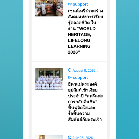
support
By
เซนต์เมรี่ร่วมสร้าง
สังคมแห่งการเรียน
รู้ตลอดชีวิต ใน
งาน “WORLD
HERITAGE,
LIFELONG
LEARNING
2026”
August 8, 2026
,
support
By
ธิดาแม่พระองค์
อุปถัมภ์เข้าเงียบ
ประจำปี “สตรีแห่ง
การกลับคืนชีพ”
ฟื้นฟูจิตใจและ
รื้อฟื้นความ
สัมพันธ์กับพระเจ้า
July 23, 2026
,