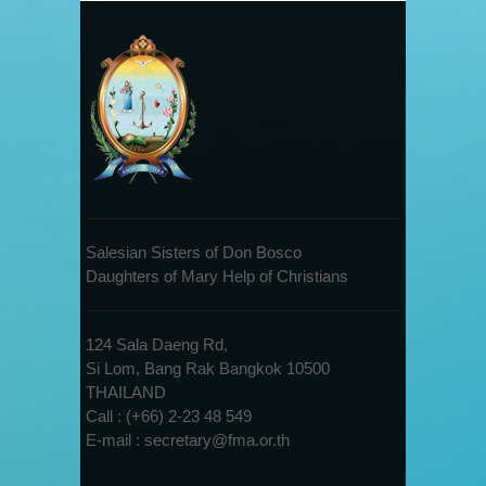
Salesian Sisters of Don Bosco
Daughters of Mary Help of Christians
124 Sala Daeng Rd,
Si Lom, Bang Rak Bangkok 10500
THAILAND
Call : (+66) 2-23 48 549
E-mail : secretary@fma.or.th