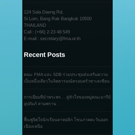
124 Sala Daeng Rd,
Si Lom, Bang Rak Bangkok 10500
THAILAND
Call : (+66) 2-23 48 549
E-mail : secretary@fma.or.th
Recent Posts
คณะ FMA และ SDB ร่วมประชุมส่งเสริมความ
เป็นหนึ่งเดียวในจิตตารมณ์ครอบครัวซาเลเซียน
การเยี่ยมที่นำพระพร… สู่หัวใจของหมู่คณะมารีย์
อุปถัมภ์ สามพราน
ฟื้นฟูจิตใจนักเรียนคาทอลิก โซนภาคตะวันออก
เฉียงเหนือ