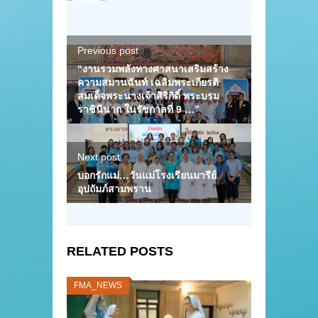
Previous post
“งานรวมพลังทางศาสนาเสริมสร้าง
ความสมานฉันท์ เฉลิมพระเกียรติ
สมเด็จพระนางเจ้าสิริกิติ์ พระบรม
ราชินีนาถ ในรัชกาลที่ 9 …”
Next post
บอกรักแม่…วันแม่โรงเรียนมารีย์
อุปถัมภ์สามพราน
RELATED POSTS
FMA_NEWS