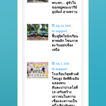
พระพร… สู่หัวใจ
ของหมู่คณะมารีย์
อุปถัมภ์ สามพราน
July 19, 2026
,
support
By
ฟื้นฟูจิตใจนักเรียน
คาทอลิก โซนภาค
ตะวันออกเฉียง
เหนือ
July 3, 2026
,
support
By
โรงเรียนวิสุทธิวงศ์
โพนสูง จัดพิธีเฉลิม
ฉลองพระ
สันตะปาปาเลโอที่
14 เสริมสร้าง
เยาวชนในความ
เชื่อและความเป็น
หนึ่งเดียวกับพระ