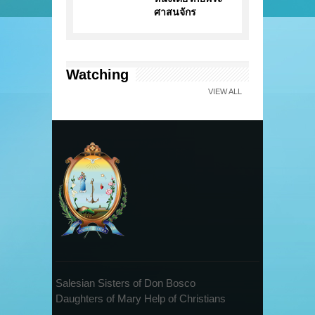
ศาสนจักร
Watching
VIEW ALL
Salesian Sisters of Don Bosco
Daughters of Mary Help of Christians