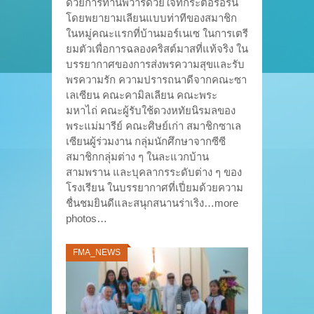
ด้วยการทำนพวารด้วยใจที่กระตือรือร้น
โดยพยายามเลียนแบบท่าทีของสมาชิก
ในหมู่คณะแรกที่บ้านมอร์เนเซ ในการเตรี
ยมตัวเพื่อการฉลองคริสต์มาสที่แท้จริง ใน
บรรยากาศของการส่งพรความสุขและรับ
พรความรัก ความปรารถนาดีจากคณะซา
เลเซียน คณะคามิลเลียน คณะพระ
มหาไถ่ คณะผู้รับใช้ดวงหทัยนิรมลของ
พระแม่มารีย์ คณะศิษย์เก่า สมาชิกซาเล
เซียนผู้ร่วมงาน กลุ่มนักศึกษาจากซีซี
สมาชิกกลุ่มต่าง ๆ ในละแวกบ้าน
สามพราน และบุคลากรระดับต่าง ๆ ของ
โรงเรียน ในบรรยากาศที่เปี่ยมด้วยความ
ชื่นชมยินดีและสนุกสนานร่าเริง…more
photos…
FMA_NEWS