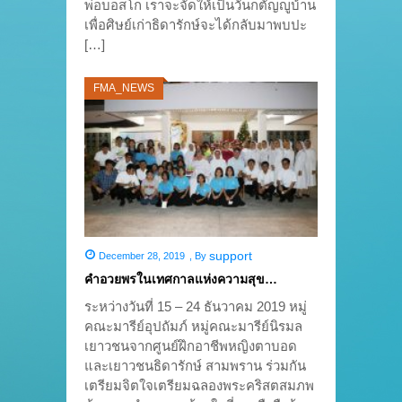
พ่อบอสโก เราจะจัดให้เป็นวันกตัญญูบ้าน
เพื่อศิษย์เก่าธิดารักษ์จะได้กลับมาพบปะ
[…]
FMA_NEWS
support
December 28, 2019
,
By
คำอวยพรในเทศกาลแห่งความสุข…
ระหว่างวันที่ 15 – 24 ธันวาคม 2019 หมู่
คณะมารีย์อุปถัมภ์ หมู่คณะมารีย์นิรมล
เยาวชนจากศูนย์ฝึกอาชีพหญิงตาบอด
และเยาวชนธิดารักษ์ สามพราน ร่วมกัน
เตรียมจิตใจเตรียมฉลองพระคริสตสมภพ