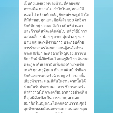
เป็นดังแสงสว่างของบ้าน ที่คอยขจัด
ความมืด ความไม่เข้าใจในหมู่คณะให้
หมดไป พร้อมด้วยสัญลักษณ์ของรูปหัวใจ
ที่มีคำขอบคุณและข้อตั้งใจของเด็กธิดา
รักษ์ติดอยู่ บ่งบอกถึงก้าวเดินที่ผ่านมา
และก้าวเดินที่จะเดินต่อไป หลังพิธีมีการ
แสดงเล็ก ๆ น้อย ๆ จากกลุ่มต่าง ๆ ของ
บ้าน กลุ่มละหนึ่งรายการ ประกอบด้วย
การรำอวยพรโดยเยาวชนผู้สนใจด้าน
กระแสเรียก ละครฉากใหญ่ของเยาวชน
ธิดารักษ์ ซึ่งฝึกซ้อมโดยครูอิสริยา จันธนะ
ตระกูล เต้นเฮฮาบันเทิงของตัวแทนซิส
เตอร์ คุณครูผู้ดูแล ตัวแทนศิษย์เก่าธิดา
รักษ์และครอบครัวน้าราญ สร้างรอยยิ้ม
เสียงหัวเราะ และสีสันในงาน จากนั้นได้
ร่วมกันรับประทานอาหาร ซึ่งครอบครัว
น้าสำราญได้ตระเตรียมอาหารอย่างเต็ม
ที่ สุดฝีมือเพื่อเป็นการขอบคุณ และ
สมาชิกในหมู่คณะได้ตกลงกันว่าวันศุกร์
สุดท้ายของเดือนมกราคม ก่อนฉลองคุณ