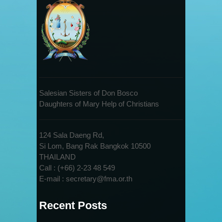
Salesian Sisters of Don Bosco
Daughters of Mary Help of Christians
124 Sala Daeng Rd,
Si Lom, Bang Rak Bangkok 10500
THAILAND
Call : (+66) 2-23 48 549
E-mail : secretary@fma.or.th
Recent Posts