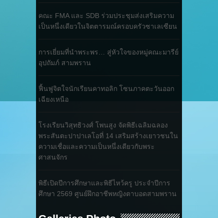
คณะ FMA และ SDB ร่วมประชุมส่งเสริมความ
เป็นหนึ่งเดียวในจิตตารมณ์ครอบครัวซาเลเซียน
การเยี่ยมที่นำพระพร… สู่หัวใจของหมู่คณะมารีย์
อุปถัมภ์ สามพราน
ฟื้นฟูจิตใจนักเรียนคาทอลิก โซนภาคตะวันออก
เฉียงเหนือ
โรงเรียนวิสุทธิวงศ์ โพนสูง จัดพิธีเฉลิมฉลอง
พระสันตะปาปาเลโอที่ 14 เสริมสร้างเยาวชนใน
ความเชื่อและความเป็นหนึ่งเดียวกับพระ
ศาสนจักร
พิธีเปิดปีการศึกษาและพิธีไหว้ครู ประจำปีการ
ศึกษา 2569 ศูนย์ฝึกอาชีพหญิงตาบอดสามพราน