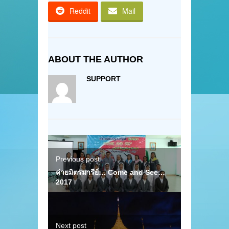
Reddit
Mail
ABOUT THE AUTHOR
SUPPORT
Previous post
ค่ายมิตรมารีย์… Come and See…
2017
Next post