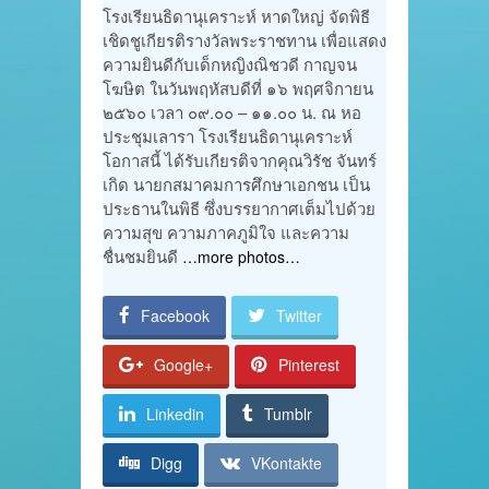
โรงเรียนธิดานุเคราะห์ หาดใหญ่ จัดพิธี
เชิดชูเกียรติรางวัลพระราชทาน เพื่อแสดง
ความยินดีกับเด็กหญิงณิชวดี กาญจน
โฆษิต ในวันพฤหัสบดีที่ ๑๖ พฤศจิกายน
๒๕๖๐ เวลา ๐๙.๐๐ – ๑๑.๐๐ น. ณ หอ
ประชุมเลารา โรงเรียนธิดานุเคราะห์
โอกาสนี้ ได้รับเกียรติจากคุณวิรัช จันทร์
เกิด นายกสมาคมการศึกษาเอกชน เป็น
ประธานในพิธี ซึ่งบรรยากาศเต็มไปด้วย
ความสุข ความภาคภูมิใจ และความ
ชื่นชมยินดี
…more photos…
Facebook
Twitter
Google+
Pinterest
Linkedin
Tumblr
Digg
VKontakte