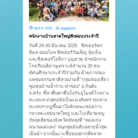
support
April 4, 2025
,
By
พนักงานบ้านหาดใหญ่พักผ่อนประจำปี
วันที่ 28-30 มีนาคม 2025 ซิสเตอร์พร
พิมล อ่อนไถล ซิสเตอร์วันเพ็ญ จุ้ยเย็น
และซิสเตอร์โยธิกา บุญธาตุ นำพนักงาน
โรงเรียนธิดานุเคราะห์จำนวน 35 คน
ทัศนศึกษาประจำปีร่วมกัน ด้วยการล่อง
แพชมธรรมชาติสวยงามที่ “กลุ่มท่องเที่ยว
ชุมชนบ้านน้ำราบ-ท่าขยง” อ.กันตัง
จ.ตรัง ที่พาตื่นตาตื่นใจกับอุโมงค์โกงกาง
ทะเลแหวกสุดอลังเป็นแนวสันทรายกลาง
ทะเลปรากฏขึ้นมาในลักษณะของเกาะ
กลางทะเลขนาดใหญ่ และไปเที่ยวผจญ
ภัยสุดฮิตของจังหวัดพัทลุงที่ “ล่องแก่ง
หนานมดแดง” สนุกสุดมันส์บนสายน้ำสุด
เย็นฉ่ำ จากนั้นแวะซื้อของฝากที่ตลาด