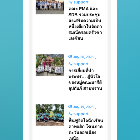
support
By
คณะ FMA และ
SDB ร่วมประชุม
ส่งเสริมความเป็น
หนึ่งเดียวในจิตตา
รมณ์ครอบครัวซา
เลเซียน
July 20, 2026
,
support
By
การเยี่ยมที่นำ
พระพร… สู่หัวใจ
ของหมู่คณะมารีย์
อุปถัมภ์ สามพราน
July 19, 2026
,
support
By
ฟื้นฟูจิตใจนักเรียน
คาทอลิก โซนภาค
ตะวันออกเฉียง
เหนือ