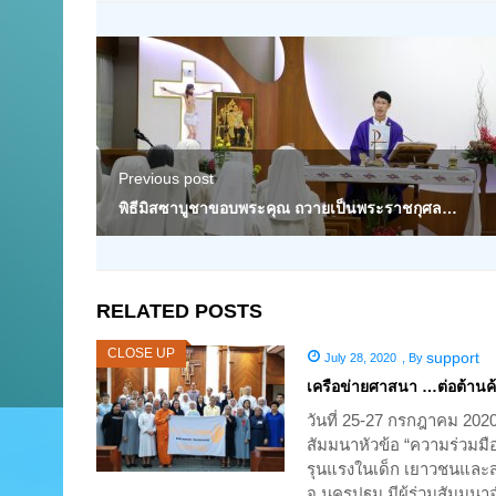
Previous post
พิธีมิสซาบูชาขอบพระคุณ ถวายเป็นพระราชกุศล…
RELATED POSTS
CLOSE UP
support
July 28, 2020
,
By
เครือข่ายศาสนา …ต่อต้านค้
วันที่ 25-27 กรกฎาคม 2020
สัมมนาหัวข้อ “ความร่วมมื
รุนแรงในเด็ก เยาวชนและสต
จ.นครปฐม มีผู้ร่วมสัมม