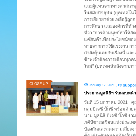
และผู้แทนจากทางศาสนาพุทธ
ในสมัยปัจจุบัน (ยุคเทคโนโ
การเยียวยาช่วยเหลือผู้ถู
การศึกษา และองค์กรที่ทำง
ที่ว่า “การค้ามนุษย์ทำให
แค่สินค้าเพื่อประโยชน์ของ
หายจากการใช้แรงงาน การล
กำลังคุ้นเคยกับเรื่องนี้ แล
ข้าพเจ้าต้องการเตือนทุกคนถ
ใหม่” (บทเทศน์หลังจากภาว
CLOSE UP
suppor
January 17, 2021
,
By
ประธานมูลนิธิฯ รับมอบหน
วันที่ 15 มกราคม 2021 คุ
กลุ่มบีเจซี บิ๊กซี พร้อมด้วย
นาม มูลนิธิ บีเจซี บิ๊กซี
ภคินีซาเลเซียนแห่งประเทศ
ป้องกันและลดความเสี่ยงจา
ตั้งแต่ระดับชุมชนท้องถิ่