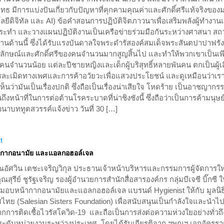
 มีการแบ่งปันเกี่ยวกับปัญหาที่คุกคามคุณค่าและศักดิ์ศรีแท้จริงของม
ลยีดิจิทัล และ AI) ข้อคำสอนการปฏิบัติจิตภาวนาเพื่อเสริมพลังผู้ทำงา
กกระทำ และวางแผนปฏิบัติงานเป็นเครือข่ายร่วมมือกันระหว่างศาสนา สถ
านด้านนี้ ซึ่งได้รับแรงบันดาลใจพระดำรัสองค์สมเด็จพระสันตปาปาฟรัง
้อัตลักษณ์และศักดิ์ศรีของคนจำนวนมากสูญสิ้นไป และทำให้พวกเขาเป็นเพ
คนจำนวนน้อย แต่ละปีชายหญิงและเด็กผู้บริสุทธิ์หลายพันคน ตกเป็นผู้เ
ะเมิดทางเพศและการค้าอวัยวะเพื่อแสวงประโยชน์ และดูเหมือนว่าเร
ะเห็นว่ามันเป็นเรื่องปกติ ซึ่งถือเป็นเรื่องน่าเสียใจ โหดร้าย เป็นอาชญากร
ึงหน้าที่ในการต่อต้านโรคระบาดที่น่าชิงชังนี้ ซึ่งถือว่าเป็นการค้ามนุษย
นาบททูตสวรรค์แจ้งข่าว วันที่ 30 […]
t
้ากากอนามัย และแอลกอฮอล์เจล
ณอัศวิน เตชะเจริญวิกุล ประธานเจ้าหน้าบริหารและกรรมการผู้จัดการใ
คุณสุรีย์ ชูรัฐเจริญ รองผู้อำนวยการสำนักสื่อสารองค์กร กลุ่มบีเจซี บิ๊กซี 
 ร่วมมอบหน้ากากอนามัยและแอลกอฮอล์เจล แบรนด์ Hygienist ให้กับ มูลนิธ
ไทย (Salesian Sisters Foundation) เพื่อสนับสนุนเป็นกำลังใจและนำไป
กการติดเชื้อไวรัสโควิด-19 และถือเป็นการส่งต่อความห่วงใยอย่างทั่วถึ
นสู่ระดับหน่วยงานระหว่างประเทศ โดยได้รับเกียรติจาก ฯพณฯ เอกอัครร