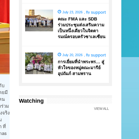
support
July 23, 2026
,
By
คณะ FMA และ SDB
ร่วมประชุมส่งเสริมความ
เป็นหนึ่งเดียวในจิตตา
รมณ์ครอบครัวซาเลเซียน
support
July 20, 2026
,
By
การเยี่ยมที่นำพระพร… สู่
หัวใจของหมู่คณะมารีย์
อุปถัมภ์ สามพราน
ดับ
ดยมี
 คน
Watching
าร่วม
VIEW ALL
งจริง
ม
ที่
imas