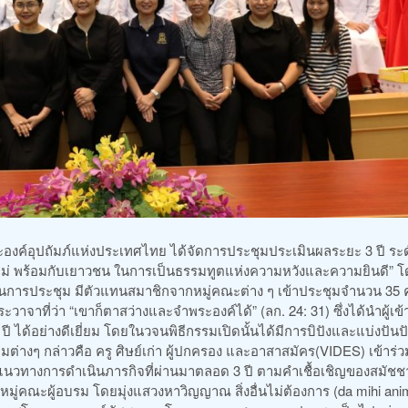
ระองค์อุปถัมภ์แห่งประเทศไทย ได้จัดการประชุมประเมินผลระยะ 3 ปี ระ
่ พร้อมกับเยาวชน ในการเป็นธรรมทูตแห่งความหวังและความยินดี” โ
ธานการประชุม มีตัวแทนสมาชิกจากหมู่คณะต่าง ๆ เข้าประชุมจำนวน 35
าที่ว่า “เขาก็ตาสว่างและจำพระองค์ได้” (ลก. 24: 31) ซึ่งได้นำผู้เข้
ได้อย่างดีเยี่ยม โดยในวจนพิธีกรรมเปิดนั้นได้มีการบิปังและแบ่งปันปั
่มต่างๆ กล่าวคือ ครู ศิษย์เก่า ผู้ปกครอง และอาสาสมัคร(VIDES) เข้าร่ว
 แนวทางการดำเนินภารกิจที่ผ่านมาตลอด 3 ปี ตามคำเชื้อเชิญของสมัชชา 
ู่คณะผู้อบรม โดยมุ่งแสวงหาวิญญาณ สิ่งอื่นไม่ต้องการ (da mihi an