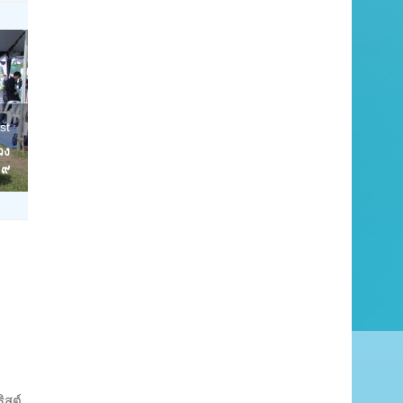
st
วง
.๙
ิสต์