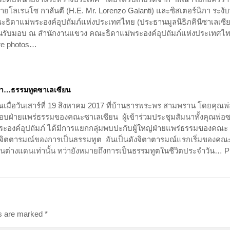
โลเรนโซ กาลันตี (H.E. Mr. Lorenzo Galanti) และซิสเตอร์นิภา ระงับ
ะธิดาแม่พระองค์อุปถัมภ์แห่งประเทศไทย (ประธานมูลนิธิภคินีซาเลเซี
นรับมอบ ณ สำนักงานแขวง คณะธิดาแม่พระองค์อุปถัมภ์แห่งประเทศไ
e photos…
รา…ธรรมทูตซาเลเซียน
เมื่อวันเสาร์ที่ 19 สิงหาคม 2017 ที่บ้านธารพระพร สามพราน โดยคุณพ่
ชอบฝ่ายแพร่ธรรมของคณะซาเลเซียน ผู้เข้าร่วมประชุมสัมนาทั้งคุณพ่อ
ระองค์อุปถัมภ์ ได้มีการแยกกลุ่มพบปะกับผู้ใหญ่ฝ่ายแพร่ธรรมของคณะ เ
ตตารมณ์ของการเป็นธรรมทูต อันเป็นดังจิตาตารมณ์แรกเริ่มของคณะ 
นต่างแดนเท่านั้น ทว่ายังหมายถึงการเป็นธรรมทูตในชีวิตประจำวัน… P
ds are marked
*