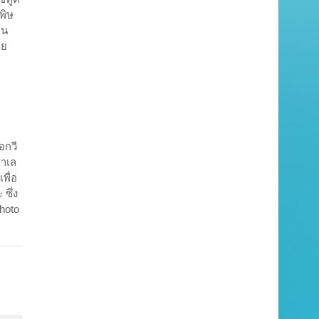
พิษ
ยน
ทย
อกวี
ซาเล
พื่อ
ซึ่ง
hoto