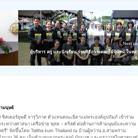
Next po
ผู้บริหาร ครู และนักเรียน ร่วมพิธีถวายดอกไม้จันทน์ ในหล
ร
ามนุษย์
 ซิสเตอร์ยุพดี จารุวิภาค ตัวแทนคณะธิดาแม่พระองค์อุปถัมภ์ เข้าร่วม
อระหว่างศาสนา เครือข่าย พุทธ – คริสต์ ต่อต้านการค้ามนุษย์และความ
รี” จัดขึ้นโดย Talitha kum Thailand ณ บ้านผู้หว่าน อ.สามพราน
นาจำนวน 36 คน เป็นตัวแทนจากพระสงฆ์ นักบวช และฆราวาสในศาสนาคร