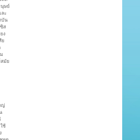
นุษย์
นและ
าบัน
ซิส
ียง
สีย
า
รม
์สมัย
หญ่
ใน
ิ
ใช้
ง
าชทูต