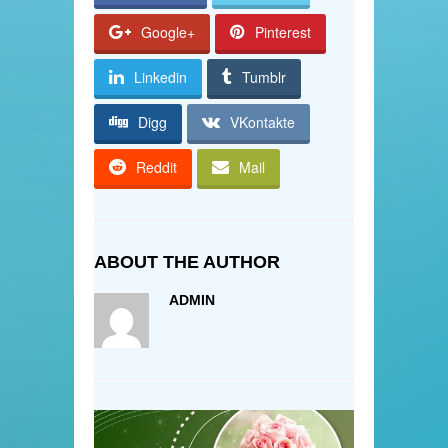
Google+
Pinterest
Linkedin
Tumblr
Digg
VKontakte
Reddit
Mail
ABOUT THE AUTHOR
ADMIN