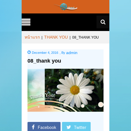
หน้าแรก
THANK YOU
|
|
08_THANK YOU
admin
December 4, 2016
,
By
08_thank you
Facebook
Twitter