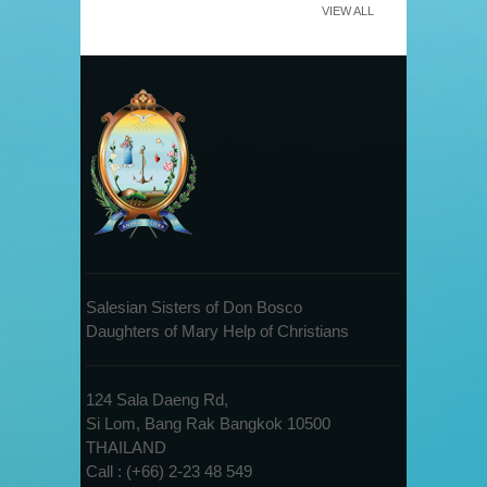
VIEW ALL
Salesian Sisters of Don Bosco
Daughters of Mary Help of Christians
124 Sala Daeng Rd,
Si Lom, Bang Rak Bangkok 10500
THAILAND
Call : (+66) 2-23 48 549