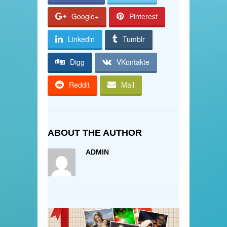
Google+
Pinterest
Linkedin
Tumblr
Digg
VKontakte
Reddit
Mail
ABOUT THE AUTHOR
ADMIN