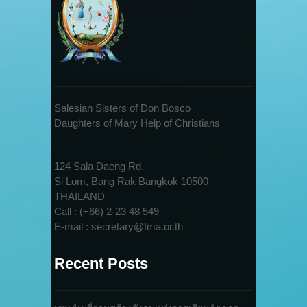
Salesian Sisters of Don Bosco
Daughters of Mary Help of Christians
124 Sala Daeng Rd,
Si Lom, Bang Rak Bangkok 10500
THAILAND
Call : (+66) 2-23 48 549
E-mail : secretary@fma.or.th
Recent Posts