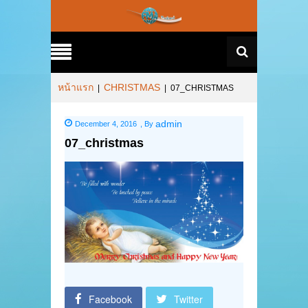
หน้าแรก
CHRISTMAS
|
|
07_CHRISTMAS
admin
December 4, 2016
,
By
07_christmas
Facebook
Twitter