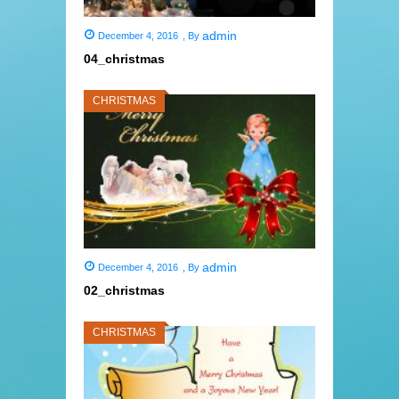
admin
December 4, 2016
,
By
04_christmas
CHRISTMAS
admin
December 4, 2016
,
By
02_christmas
CHRISTMAS