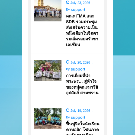
July 23, 2026
,
support
By
คณะ FMA และ
SDB ร่วมประชุม
ส่งเสริมความเป็น
หนึ่งเดียวในจิตตา
รมณ์ครอบครัวซา
เลเซียน
July 20, 2026
,
support
By
การเยี่ยมที่นำ
พระพร… สู่หัวใจ
ของหมู่คณะมารีย์
อุปถัมภ์ สามพราน
July 19, 2026
,
support
By
ฟื้นฟูจิตใจนักเรียน
คาทอลิก โซนภาค