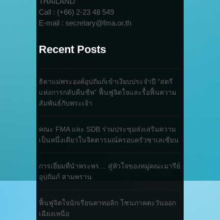
THAILAND
Call : (+66) 2-23 48 549
E-mail : secretary@fma.or.th
Recent Posts
ธิดาแม่พระองค์อุปถัมภ์เข้าเงียบประจำปี “สตรี
แห่งการกลับคืนชีพ” ฟื้นฟูจิตใจและรื้อฟื้นความ
สัมพันธ์กับพระเจ้า
คณะ FMA และ SDB ร่วมประชุมส่งเสริมความ
เป็นหนึ่งเดียวในจิตตารมณ์ครอบครัวซาเลเซียน
การเยี่ยมที่นำพระพร… สู่หัวใจของหมู่คณะมารีย์
อุปถัมภ์ สามพราน
ฟื้นฟูจิตใจนักเรียนคาทอลิก โซนภาคตะวันออก
เฉียงเหนือ