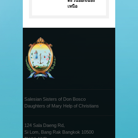
ตะวันออกเฉียง
เหนือ
Salesian Sisters of Don Bosco
Daughters of Mary Help of Christians
124 Sala Daeng Rd,
Si Lom, Bang Rak Bangkok 10500