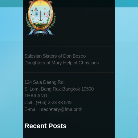
Salesian Sisters of Don Bosco
Daughters of Mary Help of Christians
124 Sala Daeng Rd,
Si Lom, Bang Rak Bangkok 10500
THAILAND
Call : (+66) 2-23 48 549
E-mail : secretary@fma.or.th
Recent Posts