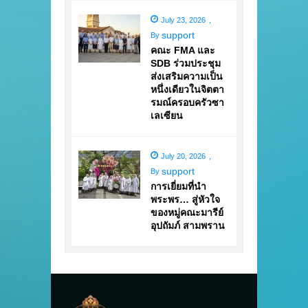
July 23, 2026
,
support
By
คณะ FMA และ
SDB ร่วมประชุม
ส่งเสริมความเป็น
หนึ่งเดียวในจิตตา
รมณ์ครอบครัวซา
เลเซียน
July 20, 2026
,
support
By
การเยี่ยมที่นำ
พระพร… สู่หัวใจ
ของหมู่คณะมารีย์
อุปถัมภ์ สามพราน