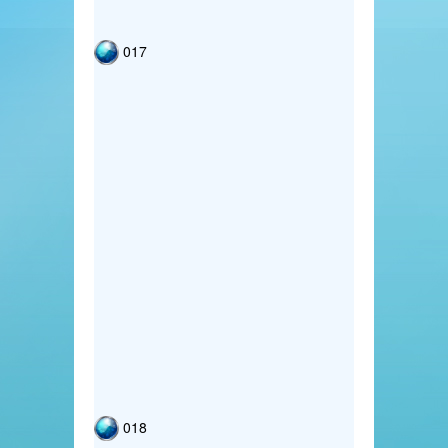
017
018