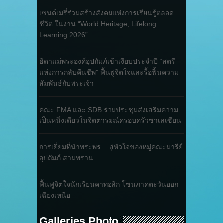
เซนต์เมรี่ร่วมสร้างสังคมแห่งการเรียนรู้ตลอด
ชีวิต ในงาน “World Heritage, Lifelong
Learning 2026”
ธิดาแม่พระองค์อุปถัมภ์เข้าเงียบประจำปี “สตรี
แห่งการกลับคืนชีพ” ฟื้นฟูจิตใจและรื้อฟื้นความ
สัมพันธ์กับพระเจ้า
คณะ FMA และ SDB ร่วมประชุมส่งเสริมความ
เป็นหนึ่งเดียวในจิตตารมณ์ครอบครัวซาเลเซียน
การเยี่ยมที่นำพระพร… สู่หัวใจของหมู่คณะมารีย์
อุปถัมภ์ สามพราน
ฟื้นฟูจิตใจนักเรียนคาทอลิก โซนภาคตะวันออก
เฉียงเหนือ
Galleries Photo