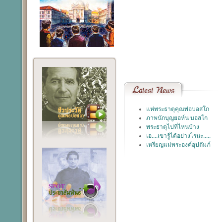
Latest
News
แห่พระธาตุคุณพ่อบอสโก
ภาพนักบุญยอห์น บอสโก
พระธาตุไปที่ไหนบ้าง
เอ....เขารู้ได้อย่างไรนะ.....
เหรียญแม่พระองค์อุปถัมภ์