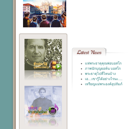
Latest
News
แห่พระธาตุคุณพ่อบอสโก
ภาพนักบุญยอห์น บอสโก
พระธาตุไปที่ไหนบ้าง
เอ....เขารู้ได้อย่างไรนะ.....
เหรียญแม่พระองค์อุปถัมภ์