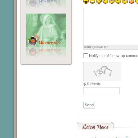
1000
symbols left
Notify me of follow-up comme
Refresh
Send
Latest
News