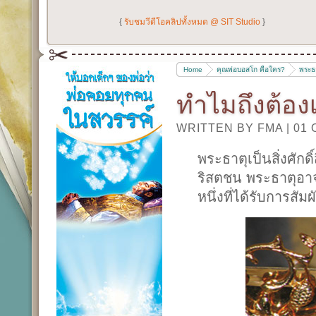
{
รับชมวีดีโอคลิปทั้งหมด @ SIT Studio
}
Home
คุณพ่อบอสโก คือใคร?
พระธ
ทำไมถึงต้องเ
WRITTEN BY FMA
|
01 
พระธาตุเป็นสิ่งศัก
ริสตชน พระธาตุอาจ
หนึ่งที่ได้รับการสัมผ