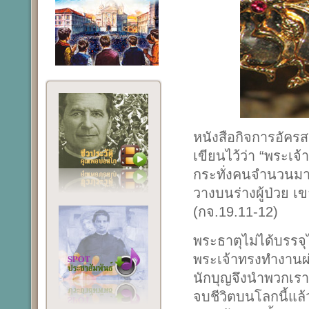
หนังสือกิจการอัคร
เขียนไว้ว่า “พระเ
กระทั่งคนจำนวนมากน
วางบนร่างผู้ป่วย เ
(กจ.19.11-12)
พระธาตุไม่ได้บรรจ
พระเจ้าทรงทำงานผ
นักบุญจึงนำพวกเราเ
จบชีวิตบนโลกนี้แล