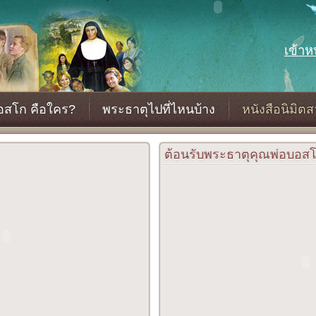
เข้าห
อสโก คือใคร?
พระธาตุไปที่ไหนบ้าง
หนังสือนิมิตส
ต้อนรับพระธาตุคุณพ่อบอส