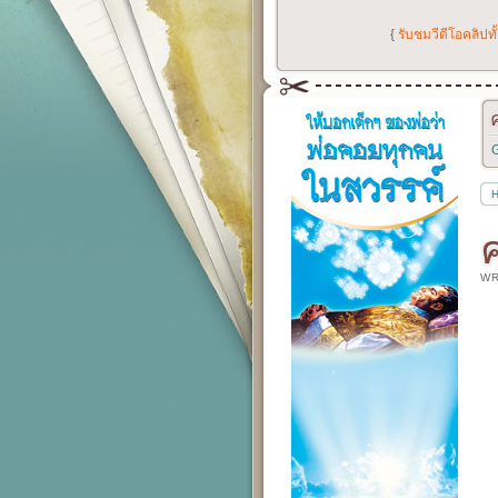
{
รับชมวีดีโอคลิปท
G
WR