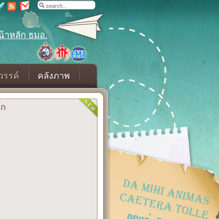
น้าหลัก ธมอ.
วรรค์
คลังภาพ
โก