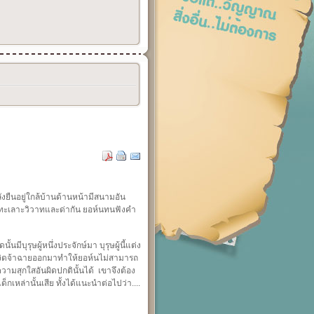
ลังยืนอยู่ใกล้บ้านด้านหน้ามีสนามอัน
งทะเลาะวิวาทและด่ากัน ยอห์นทนฟังคำ
มีบุรุษผู้หนึ่งประจักษ์มา บุรุษผู้นี้แต่ง
ายเจิดจ้าฉายออกมาทำให้ยอห์นไม่สามารถ
วามสุกใสอันผิดปกตินั้นได้ เขาจึงต้อง
็กเหล่านั้นเสีย ทั้งได้แนะนำต่อไปว่า....