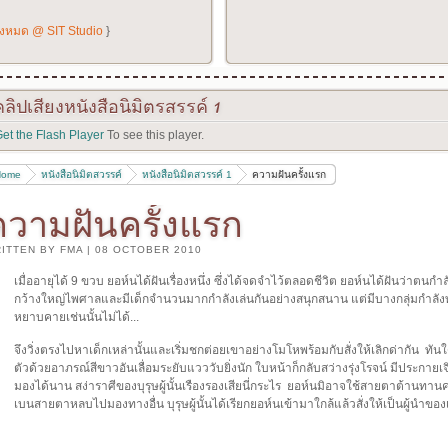
ั้งหมด @ SIT Studio
}
คลิปเสียงหนังสือนิมิตรสรรค์
1
et the Flash Player
To see this player.
Home
หนังสือนิมิตสวรรค์
หนังสือนิมิตสวรรค์ 1
ความฝันครั้งแรก
ความฝันครั้งแรก
ITTEN BY FMA
|
08 OCTOBER 2010
เมื่ออายุได้ 9 ขวบ ยอห์นได้ฝันเรื่องหนึ่ง ซึ่งได้จดจำไว้ตลอดชีวิต ยอห์นได้ฝันว่าตนกำ
กว้างใหญ่ไพศาลและมีเด็กจำนวนมากกำลังเล่นกันอย่างสนุกสนาน แต่มีบางกลุ่มกำลั
หยาบคายเช่นนั้นไม่ได้...
จึงวิ่งตรงไปหาเด็กเหล่านั้นและเริ่มชกต่อยเขาอย่างโมโหพร้อมกับสั่งให้เลิกด่ากัน ทันใดนั้น
ตัวด้วยอาภรณ์สีขาวอันเลื่อมระยับแวววับยิ่งนัก ใบหน้าก็กลับสว่างรุ่งโรจน์ มีประก
มองได้นาน สง่าราศีของบุรุษผู้นั้นเรืองรองเสียนี่กระไร ยอห์นมิอาจใช้สายตาต้านทานค
เบนสายตาหลบไปมองทางอื่น บุรุษผู้นั้นได้เรียกยอห์นเข้ามาใกล้แล้วสั่งให้เป็นผู้นำของเด