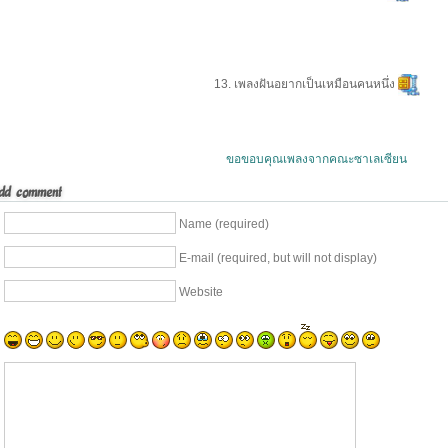
13. เพลงฝันอยากเป็นเหมือนคนหนึ่ง
ขอขอบคุณเพลงจากคณะซาเลเซียน
d comment
Name (required)
E-mail (required, but will not display)
Website