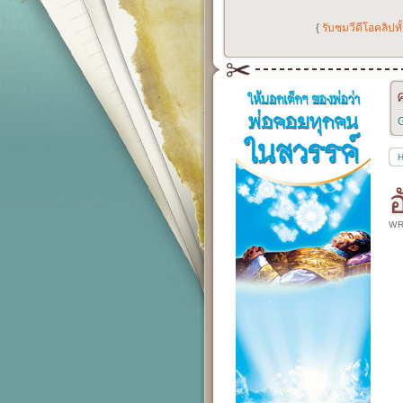
{
รับชมวีดีโอคลิปท
G
WR