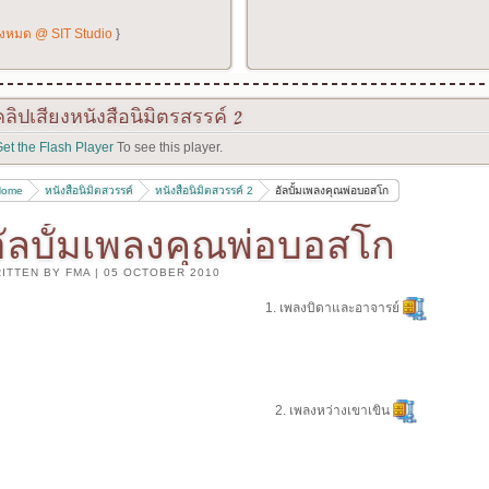
ั้งหมด @ SIT Studio
}
คลิปเสียงหนังสือนิมิตรสรรค์
2
et the Flash Player
To see this player.
Home
หนังสือนิมิตสวรรค์
หนังสือนิมิตสวรรค์ 2
อัลบั้มเพลงคุณพ่อบอสโก
อัลบั้มเพลงคุณพ่อบอสโก
ITTEN BY FMA
|
05 OCTOBER 2010
1. เพลงบิดาและอาจารย์
2. เพลงหว่างเขาเขิน