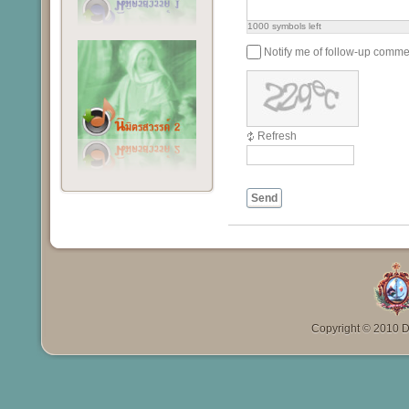
1000
symbols left
Notify me of follow-up comme
Refresh
Send
Copyright © 2010 Da