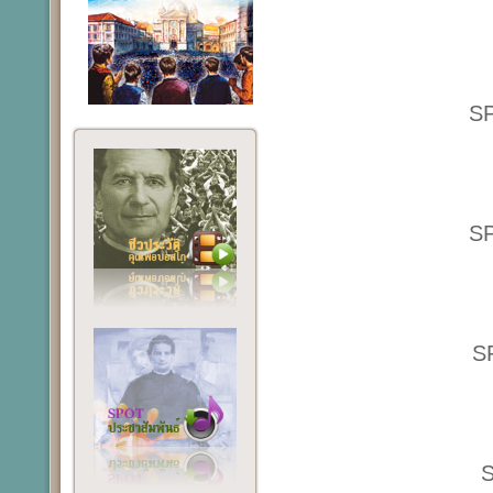
SP
SP
S
S