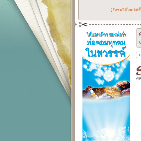
{
รับชมวีดีโอคลิปท
G
WR