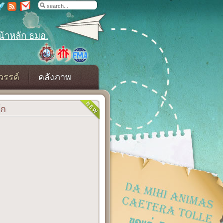
น้าหลัก ธมอ.
วรรค์
คลังภาพ
โก