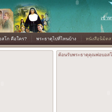
เข้าห
อสโก คือใคร?
พระธาตุไปที่ไหนบ้าง
หนังสือนิมิตส
ต้อนรับพระธาตุคุณพ่อบอส