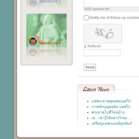
1000
symbols left
Notify me of follow-up comme
Refresh
Send
Latest
News
แห่พระธาตุคุณพ่อบอสโก
ภาพนักบุญยอห์น บอสโก
พระธาตุไปที่ไหนบ้าง
เอ....เขารู้ได้อย่างไรนะ.....
เหรียญแม่พระองค์อุปถัมภ์