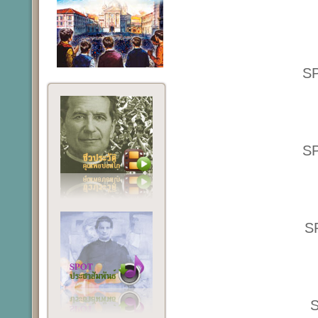
SP
SP
S
S