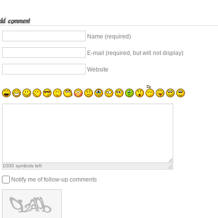
d comment
Name (required)
E-mail (required, but will not display)
Website
1000
symbols left
Notify me of follow-up comments