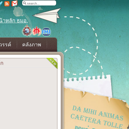
น้าหลัก ธมอ.
วรรค์
คลังภาพ
โก