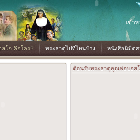
เข้าห
อสโก คือใคร?
พระธาตุไปที่ไหนบ้าง
หนังสือนิมิตส
ต้อนรับพระธาตุคุณพ่อบอส