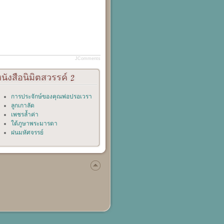
JComments
นังสือนิมิตสวรรค์
2
การประจักษ์ของคุณพ่อปรอเวรา
ลูกเกาลัด
เพชรล้ำค่า
ใต้ภูษาพระมารดา
ฝนมหัศจรรย์