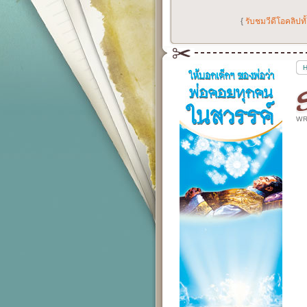
{
รับชมวีดีโอคลิปท
WR