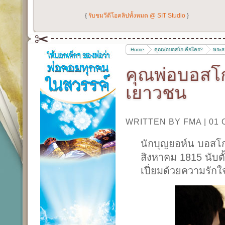
{
รับชมวีดีโอคลิปทั้งหมด @ SIT Studio
}
Home
คุณพ่อบอสโก คือใคร?
พระธ
คุณพ่อบอสโ
เยาวชน
WRITTEN BY FMA
|
01 
นักบุญยอห์น บอสโก เ
สิงหาคม 1815 นับตั
เปี่ยมด้วยความรักใ