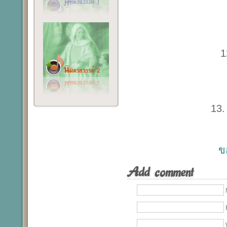
1
13.
ข
Add comment