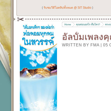
{
รับชมวีดีโอคลิปทั้งหมด @ SIT Studio
}
Home
คุณพ่อบอสโก คือใคร?
พระธ
อัลบั้มเพลง
WRITTEN BY FMA
|
05 